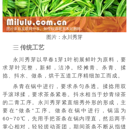
图片：永川秀芽
传统工艺
永川秀芽以早春1芽1叶初展鲜叶为原料，要
求芽叶完整，新鲜，洁净。经摊青、杀青、揉
捻、抖水、做条，烘干五道工序精细加工而成。
杀青在锅中进行，要求杀匀杀透。揉捻用双
手滚球揉，要求茶条紧卷。抖水相当于炒青绿茶
的二青工序。永川秀芽紧直细秀外形的形成，主
要在“做条”工序。做条在锅中进行，锅温为
60~70℃，先用手把茶条在锅内理直，然后两手
掌心相对，轻轻搓动茶团，期间茶条不断从指缝