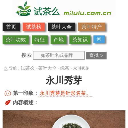
首页
试茶榜
茶叶大全
茶叶特产
问
茶叶功效
特征
产地
茶知识
搜索
查找 ▷
试茶么
茶叶大全
绿茶
导航：
永川秀芽
>
>
>
永川秀芽
第一印象：
永川秀芽是针形名茶。
内容概述：