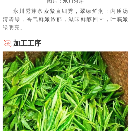
图片：永川秀芽
永川秀芽条索紧直细秀，翠绿鲜润；内质汤
清碧绿，香气鲜嫩浓郁，滋味鲜醇回甘，叶底嫩
绿明亮。
加工工序