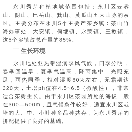
永川秀芽种植地域范围包括：永川区云雾
山、阴山、巴岳山、箕山、黄瓜山五大山脉的茶
区。主要分布在永川5个主要产茶乡镇：
茶山竹
海
办事处、
大安镇
、
何埂镇
、
永荣镇
、
三教镇
，
这5个乡镇占总产量的85%。
生长环境
永川地处
亚热带湿润季风气候
，四季分明，
春季回温早，夏季气温高，降雨集中，光照充
足，雨热同季，相对湿度80%左右，无霜期达
320天，土壤
ph值
在4.5~6.5（微酸性），非常
适合茶树生长。由于永川区茶园所处的海拔一般
在300—500m，且气候条件较好，适宜永川区栽
培的大、中、小叶种多品种共存，为永川秀芽的
拼配提供了良好的基础。