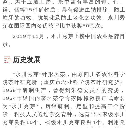
条，烘干五道工序。茶中含有丰富的钾、钙、
镁、锰等15种
矿物质
，具有促进血钠排除、防止
蛀牙的功效、抗氧化及防止老化之功效。永川秀
芽在国际国内名优茶评比中获奖50余次。
2019年11月，永川秀芽上榜
中国农业品牌目
录
。
历史发展
“永川秀芽”针形名茶，由原
四川省农业科学
院
茶叶研究所（
重庆市农业科学院
茶叶研究所）
1959年研制生产，曾得到
朱德
委员长的赞扬，
1964年经国内著名茶学专家
陈椽
教授正式命名
为“永川秀芽”，历经研制、定型和提高三个阶
段，科技人员通过
杂交育种
，选育出国家级永川
秀芽良种10个、省级永川秀芽良种4个。利用良