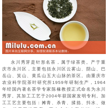
永川秀芽是针形名茶，属于
绿茶
类。产于
重
庆市
永川区
，主要包括永川区
云雾山
、
阴山
、
巴
岳山
、箕山、
黄瓜山
五大山脉的茶区。由
重庆市
农业科学院
茶叶研究所1959年研制生产，1964
年经国内著名茶学专家
陈椽
教授正式命名为永川
秀芽。其加工工艺于2004年获国家发明专利。加
工工艺主要包括：摊青、
杀青
、揉捻、抖水、做