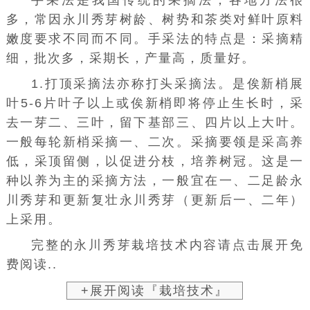
多，常因永川秀芽树龄、树势和茶类对鲜叶原料
嫩度要求不同而不同。手采法的特点是：采摘精
细，批次多，采期长，产量高，质量好。
1.
打顶采摘法亦称打头采摘法。是俟新梢展
叶5-6片叶子以上或俟新梢即将停止生长时，采
去一芽二、三叶，留下基部三、四片以上大叶。
一般每轮新梢采摘一、二次。采摘要领是采高养
低，采顶留侧，以促进分枝，培养树冠。这是一
种以养为主的采摘方法，一般宜在一、二足龄永
川秀芽和更新复壮永川秀芽（更新后一、二年）
上采用。
完整的永川秀芽栽培技术内容请点击展开免
费阅读..
+展开阅读『栽培技术』