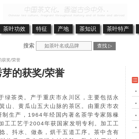
茶叶功效
特征
产地
茶知识
茶叶特产
搜索
查找 ▷
的获奖/荣誉
芽的获奖/荣誉
于
绿茶
类。产于
重庆市
永川区
，主要包括永
箕山、
黄瓜山
五大山脉的茶区。由
重庆市农
研制生产，1964年经国内著名茶学专家
陈椽
加工工艺于2004年获国家发明专利。加工工
捻、抖水、做条，烘干五道工序。茶中含有