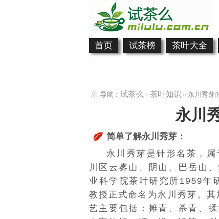
首页
试茶榜
茶叶大全
试茶么
茶叶知识
导航：
永川秀芽
>
>
永川秀
简单了解永川秀芽：
永川秀芽是针形名茶，属
川区
云雾山
、
阴山
、
巴岳山
、
业科学院
茶叶研究所1959年
教授正式命名为永川秀芽。其
艺主要包括：摊青、
杀青
、揉