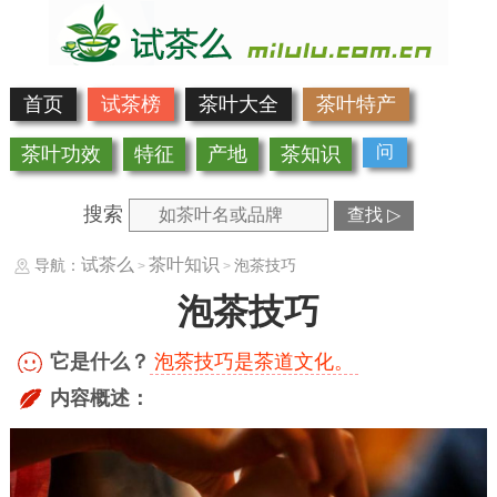
首页
试茶榜
茶叶大全
茶叶特产
问
茶叶功效
特征
产地
茶知识
搜索
查找 ▷
试茶么
茶叶知识
导航：
泡茶技巧
>
>
泡茶技巧
它是什么？
泡茶技巧是茶道文化。
内容概述：