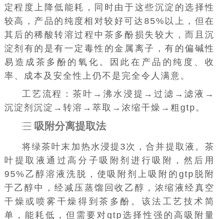
定程度上降低能耗，同时由于这些沉淀的选择性
较高，产品的纯度相对较好可达85%以上，但在
其后的稀酸转溶过程中茶多酚损失较大，而且沉
淀剂有的是有一定毒性的金属离子，有的偏碱性
易造成茶多酚的氧化。因此在产品的纯度、收
率、成本及安全性上仍不是完全令人满意。
工艺流程：茶叶→沸水浸提→过滤→滤液→
沉淀剂沉淀→转溶→萃取→浓缩干燥→粗gtp。
吸附分离提取法
将绿茶叶末加热水浸提3次，合并提取液。茶
叶提取液通过高分子吸附剂进行吸附，然后用
95%乙醇溶液洗脱，使吸附剂上吸附的gtp脱附
于乙醇中，经减压蒸馏回收乙醇，浓缩液经真空
干燥或喷雾干燥得到茶多酚。该法工艺技术简
单，能耗低，但需要对gtp选择性强的高吸附量