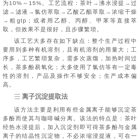
为10%～15%。工艺流程：茶叶→沸水浸提→过
滤→滤液→氯仿萃取→乙酸乙酯萃取→浓缩干燥
→粗gtp；或者用乙醇、丙醇、甲苯等直接萃
取，但效果不是很好，且步骤繁琐。
该工艺大多存在如下缺点：整个生产过程中
要用到多种有机溶剂，且有机溶剂的用量大；工
序多，工艺繁琐复杂，需多次蒸馏，加热时间过
长，茶多酚易氧化；大多使用了氯仿等有一定毒
性的溶剂，产品及操作不够安全；生产成本偏
高。
离子沉淀提取法
该方法主要是利用有些金属离子能够沉淀茶
多酚而使其与咖啡碱分离。该法的特点是：茶叶
经热水浸提后，加入沉淀剂即可得茶多酚与金属
离子的结晶性沉淀物，不必浓缩浸提液，可在一