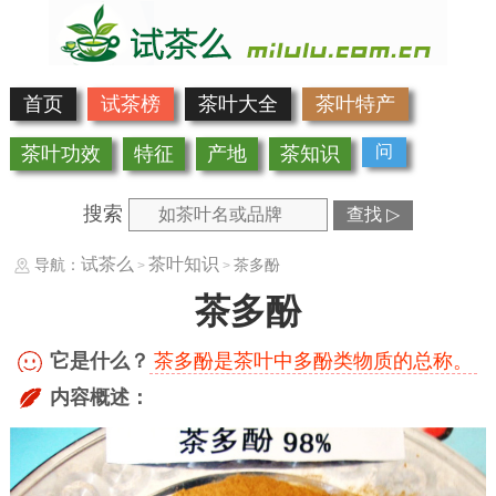
首页
试茶榜
茶叶大全
茶叶特产
问
茶叶功效
特征
产地
茶知识
搜索
查找 ▷
试茶么
茶叶知识
导航：
茶多酚
>
>
茶多酚
它是什么？
茶多酚是茶叶中多酚类物质的总称。
内容概述：