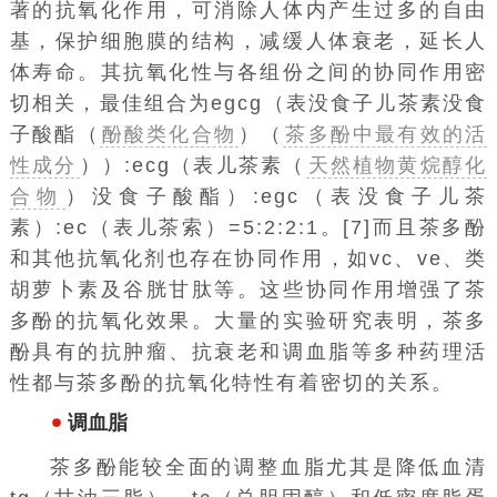
著的抗氧化作用，可消除人体内产生过多的自由
基，保护细胞膜的结构，减缓人体衰老，延长人
体寿命。其抗氧化性与各组份之间的协同作用密
切相关，最佳组合为egcg（表没食子儿茶素没食
子酸酯（
酚酸类化合物
）（
茶多酚中最有效的活
性成分
））:ecg（表儿茶素（
天然植物黄烷醇化
合物
）没食子酸酯）:egc（表没食子儿茶
素）:ec（表儿茶索）=5:2:2:1。[7]而且茶多酚
和其他抗氧化剂也存在协同作用，如vc、ve、类
胡萝卜素及谷胱甘肽等。这些协同作用增强了茶
多酚的抗氧化效果。大量的实验研究表明，茶多
酚具有的抗肿瘤、抗衰老和调血脂等多种药理活
性都与茶多酚的抗氧化特性有着密切的关系。
调血脂
茶多酚能较全面的调整血脂尤其是降低血清