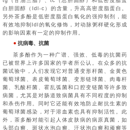
tg（甘油三脂）、tc（总胆固醇）和低密度脂蛋
白胆固醇（ldl-c）的含量，升高高密度脂蛋白。
另外茶多酚是低密度脂蛋白氧化的强抑制剂，能
有效地抑制ldl的氧化修饰，对动脉粥样硬化形成
的影响因素有一定的抑制作用。
抗病毒、抗菌
茶多酚作为一种广谱、强效、低毒的抗菌药
已被世界上许多国家的学者所公认。在众多的抗
菌试验中，人们发现它对普通变形杆菌、金黄色
葡萄球菌、表皮葡萄球菌、变形链球菌、肉毒杆
菌、乳酸杆菌、霍乱弧菌和口腔变链菌等许多致
病菌，尤其是对肠道致病菌具有不同程度的抑制
和杀伤作用。同时它还能有效地防止耐抗生素的
葡萄球菌感染，对于溶血素也具有抑制活性。此
外，茶多酚对能引起人体皮肤病的病原真菌，如
头部白癣、斑状水泡白癣、汗状泡白癣和顽癣等