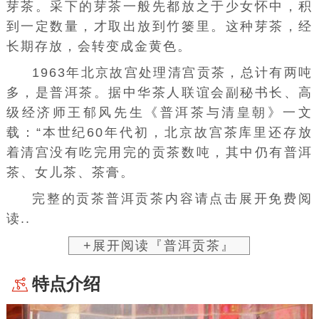
芽茶。采下的芽茶一般先都放之于少女怀中，积
到一定数量，才取出放到竹篓里。这种芽茶，经
长期存放，会转变成金黄色。
1963年
北京故宫
处理清宫贡茶，总计有两吨
多，是普洱茶。据
中华茶人联谊会
副秘书长、
高
级经济师
王郁风
先生《普洱茶与清皇朝》一文
载：“本世纪60年代初，北京故宫茶库里还存放
着清宫没有吃完用完的贡茶数吨，其中仍有
普洱
茶
、女儿茶、茶膏。
完整的贡茶普洱贡茶内容请点击展开免费阅
读..
+展开阅读『普洱贡茶』
特点介绍