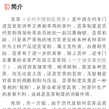
简介
贡茶（
古代中国朝廷用茶
）是中国古代专门
进贡皇室供帝王将相享用的茶叶，贡茶制度是历
代皇朝强加给茶农百姓的一副沉重枷锁。贡茶初
始，只是各产茶地的地方官吏征收各种名特茶叶
作为土特产品进贡皇朝，属
土贡
性质。自唐朝开
始，贡茶有了进一步的发展，除上贡外，还专门
在重要的名茶产区设立
贡茶院（
一个做茶膏的院
子
）
，由官府
直接管理
，细求精制，督造各种贡
茶。但无论是土贡，还是官营的贡焙，无疑都是
对茶农的残酷剥削与压迫。贡茶制度实质是一种
变相的“税制”，从茶业者深受其害，对茶叶生产
的发展不利，这就是贡茶制度的消极作用。
然而，另一方面，由于历代皇朝对贡茶品质