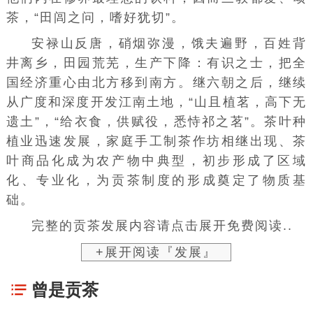
茶，“田闾之问，嗜好犹切”。
安禄山
反唐，硝烟弥漫，饿夫遍野，百姓背
井离乡，田园荒芜，生产下降：有识之士，把全
国经济重心由北方移到南方。继六朝之后，继续
从广度和深度开发
江南
土地，“山且植茗，高下无
遗土”，“给衣食，供
赋役
，悉恃祁之茗”。茶叶种
植业迅速发展，家庭手工制茶作坊相继出现、茶
叶商品化成为农产物中典型，初步形成了区域
化、专业化，为贡茶制度的形成奠定了物质基
础。
完整的贡茶发展内容请点击展开免费阅读..
+展开阅读『发展』
曾是贡茶