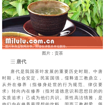
图片：贡茶
唐代
唐代是我国茶叶发展的重要历史时期。
中唐
时期
，社会安定，民富国强，
儒释道
三教鼎立，
从外在修养（指修身处世的
行为规范
、律仪要
求）转向内在修养（指对
道德意识
和思想目的的
实质追求）己成为他们共识。
茶性
高洁情雅，是
他们内在修养最理想的饮料，因而三教都爱、颂