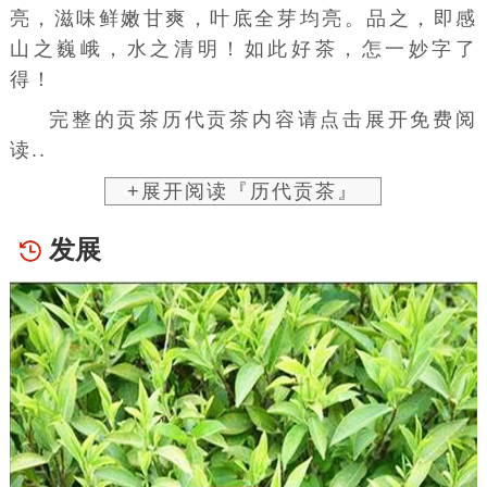
亮，滋味鲜嫩甘爽，叶底全芽均亮。品之，即感
山之巍峨，水之清明！如此好茶，怎一妙字了
得！
完整的贡茶历代贡茶内容请点击展开免费阅
读..
+展开阅读『历代贡茶』
发展