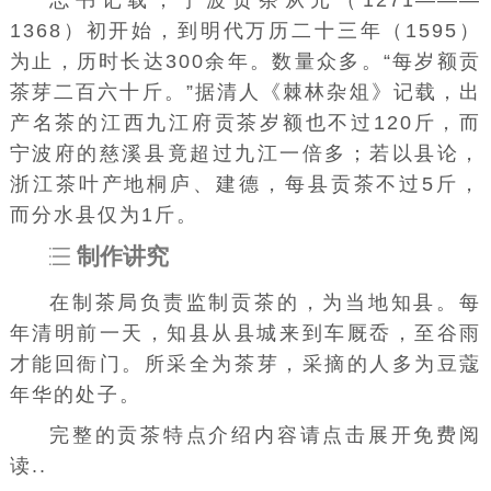
志书记载，宁波贡茶从元（1271———
1368）初开始，到明代万历二十三年（1595）
为止，历时长达300余年。数量众多。“每岁额贡
茶芽二百六十斤。”据清人《棘林杂俎》记载，出
产名茶的江西
九江
府贡茶岁额也不过120斤，而
宁波府
的
慈溪县
竟超过九江一倍多；若以县论，
浙江茶叶产地
桐庐
、
建德
，每县贡茶不过5斤，
而
分水县
仅为1斤。
制作讲究
在制茶局负责监制贡茶的，为当地知县。每
年清明前一天，知县从县城来到
车厩
岙，至谷雨
才能回衙门。所采全为
茶芽
，采摘的人多为豆蔻
年华的处子。
完整的贡茶特点介绍内容请点击展开免费阅
读..