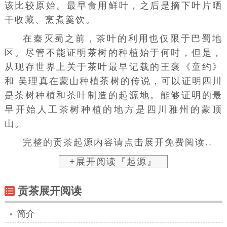
该比较原始。最早食用
鲜叶
，之后是摘下叶片晒
干收藏、烹煮羹饮。
在秦灭蜀之前，茶叶的利用也仅限于巴蜀地
区。尽管不能证明茶树的种植始于何时，但是，
从现存世界上关于茶叶最早记载的王褒《童约》
和
吴理真
在
蒙山
种植茶树的传说，可以证明四川
是茶树种植和茶叶制造的起源地。能够证明的最
早开始人工茶树种植的地方是四川雅州的蒙顶
山。
完整的贡茶起源内容请点击展开免费阅读..
+展开阅读『起源』
贡茶展开阅读
简介