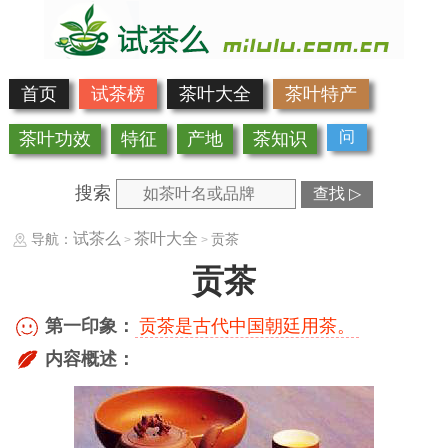
首页
试茶榜
茶叶大全
茶叶特产
问
茶叶功效
特征
产地
茶知识
搜索
查找 ▷
试茶么
茶叶大全
导航：
贡茶
>
>
贡茶
第一印象：
贡茶是古代中国朝廷用茶。
内容概述：