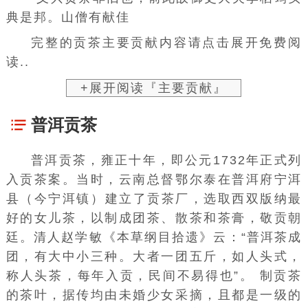
典是邦。山僧有献佳
完整的贡茶主要贡献内容请点击展开免费阅
读..
+展开阅读『主要贡献』
普洱贡茶
普洱贡茶，雍正十年，即公元1732年正式列
入贡茶案。当时，
云南总督
鄂尔泰
在
普洱府
宁洱
县
（今
宁洱镇
）建立了贡茶厂，选取
西双版纳
最
好的女儿茶，以制成团茶、散茶和
茶膏
，敬贡朝
廷。清人
赵学敏
《
本草纲目拾遗
》云：“普洱茶成
团，有大中小三种。大者一团五斤，如人头式，
称人头茶，每年入贡，民间不易得也”。 制贡茶
的茶叶，据传均由未婚少女采摘，且都是一级的