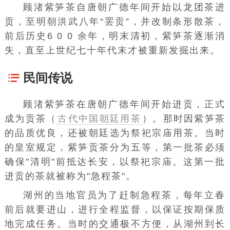
顾渚紫笋茶自唐朝
广德
年间开始以龙
团茶
进
贡，至明朝洪武八年“罢贡”，并改制条形
散茶
，
前后历史6 0 0 余年，明末清初，紫笋茶逐渐消
失，直至上世纪七十年代末才被重新发掘出来。
民间传说
顾渚紫笋茶在唐朝
广德
年间开始进贡，正式
成为贡茶（
古代中国朝廷用茶
）。那时因紫笋茶
的品质优良，还被朝廷选为祭祀宗庙用茶。当时
的皇室规定，紫笋贡茶分为五等，第一批茶必须
确保"清明"前抵达长安，以祭祀宗庙。这第一批
进贡的茶就被称为"急程茶"。
湖州的当地官员为了赶制急程茶，每年
立春
前后就要进山，进行全程监督，以保证按期保质
地完成任务。当时的交通极不方便，从湖州到长