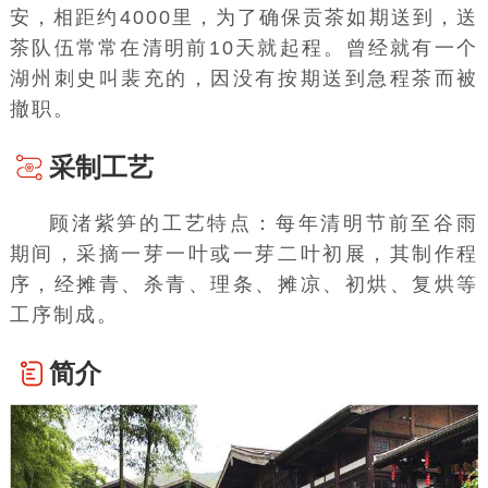
安，相距约4000里，为了确保贡茶如期送到，送
茶队伍常常在清明前10天就起程。曾经就有一个
湖州刺史叫裴充的，因没有按期送到急程茶而被
撤职。
采制工艺
顾渚紫笋的
工艺特点
：每年清明节前至谷雨
期间，采摘一芽一叶或一芽二叶初展，其制作程
序，经摊青、杀青、理条、摊凉、初烘、
复烘
等
工序制成。
简介