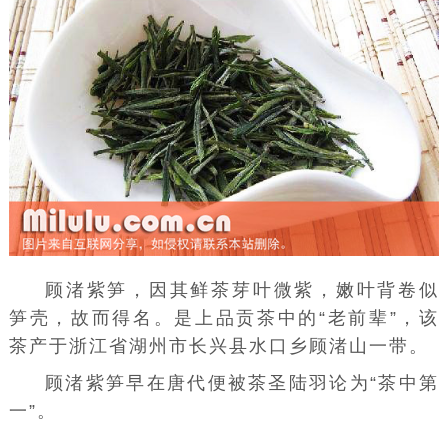
顾渚紫笋，因其鲜
茶芽
叶微紫，嫩叶背卷似
笋壳
，故而得名。是上品
贡茶
中的“老前辈”，该
茶产于
浙江
省
湖州市
长兴县
水口乡
顾渚山
一带。
顾渚
紫笋
早在唐代便被茶圣
陆羽
论为“茶中第
一”。