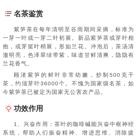
名茶鉴赏
紫笋茶在每年清明至谷雨期间采摘，标准为
一芽一叶或一芽二叶初展。新品紫笋茶或芽叶相
抱，或芽挺叶稍展，形如兰花。冲泡后，茶汤清
澈明亮，色泽翠绿带紫，味道甘鲜清爽，隐隐有
兰花香气。
顾渚紫笋的鲜叶非常幼嫩，炒制500克
干
茶
，约须芽叶36000个。不愧为国家级名茶，如
今紫笋茶已被定为国家无公害农产品。
功效作用
1、兴奋作用：茶叶的
咖啡碱
能兴奋
中枢神经
系统
，帮助人们振奋精神、增进思维、消除疲