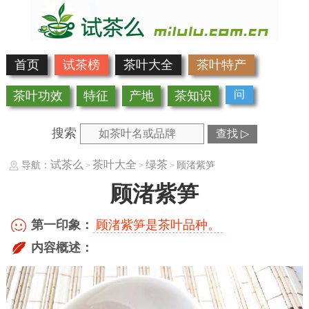
首页
试茶榜
茶叶大全
茶叶特产
问
茶叶功效
特征
产地
茶知识
搜索
查找 ▷
试茶么
茶叶大全
绿茶
导航：
顾渚紫笋
>
>
>
顾渚紫笋
第一印象：
顾渚紫笋是茶叶品种。
内容概述：