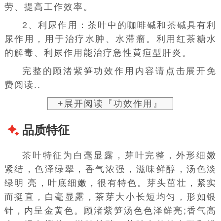
劳、提高
工作效率
。
2、利尿作用：茶叶中的咖啡碱和
茶碱
具有利
尿作用，用于治疗水肿、水滞瘤。利用红茶
糖水
的解毒、利尿作用能治疗
急性黄疸型肝炎
。
完整的顾渚紫笋功效作用内容请点击展开免
费阅读..
+展开阅读『功效作用』
品质特征
茶叶特征为
白毫
显露，芽叶完整，外形细嫩
紧结，色泽绿翠，香气浓强，滋味鲜醇，汤色淡
绿明 亮，叶底细嫩，很有特色。
芽头
茁壮，紧实
而挺直，白毫显露，茶芽大小长短均匀，形如
银
针
，内呈金黄色。顾渚紫笋汤色色泽鲜亮;香气高