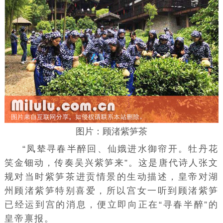
图片：顾渚紫笋茶
“凤辇寻春半醉回、仙娥进水御帘开。牡丹花
笑金钿动，传奏吴兴紫笋来”。这是唐代诗人
张文
规
对当时
紫笋茶
进贡情景的生动描述，皇帝对湖
州顾渚紫笋特别喜爱，所以宫女一听到顾渚紫笋
已经运到宫的消息，便立即向正在“寻春半醉”的
皇帝禀报。