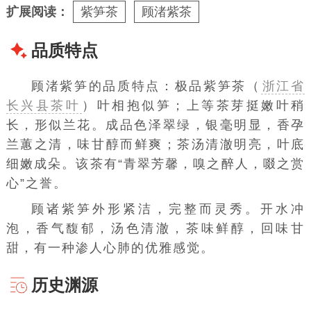
扩展阅读：
紫笋茶
顾渚紫茶
品质特点
顾渚紫笋的品质特点：极品紫笋茶（
浙江省
长兴县茶叶
）叶
相抱
似笋；上等
茶芽
挺嫩叶稍
长，形似
兰花
。成品色泽翠绿，银毫明显，香孕
兰蕙之清，
味甘
醇而鲜爽；茶汤清澈明亮，叶底
细嫩成朵。该茶有“青翠芳馨，嗅之醉人，啜之赏
心”之誉。
顾诸紫笋外形紧洁，完整而灵秀。开水冲
泡，香气馥郁，汤色清澈，茶味鲜醇，回味甘
甜，有一种渗人心肺的优雅感觉。
历史渊源