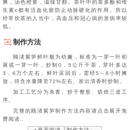
爽，汤色橙黄，滋味甘醇。茶叶中的
茶多酚
和
维
生素c
都有
活血化瘀
防止
动脉硬化
的作用。所以
经常饮茶的人当中，
高血压
和
冠心病
的发病率较
低。
制作方法
顾渚紫笋
鲜叶
极为幼嫩，标准为一芽一叶初
展或一芽一叶，炒制0．5公斤干茶，芽叶多达
3．6万个左右。鲜叶采回后，需经5～6小时摊
放，待
含水量
降至72%左右、发出清香时炒制。
加工工艺分为杀青、
炒干
整形、烘焙三道工
序。
完整的顾渚紫笋制作方法内容请点击展开免
费阅读..