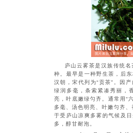
庐山云雾茶是汉族传统名
种。最早是一种野生茶，后东
汉朝，宋代列为“贡茶”。因
绿润多毫，条索紧凑秀丽，
亮，叶底嫩绿匀齐。通常用“
多毫、汤色明亮、叶嫩匀齐、
于受庐山凉爽多雾的气候及日
多，醇甘耐泡。