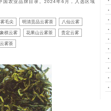
选中国农业品牌目录。2024年6月，入选区域
云雾毛尖
明清贡品云雾茶
八仙云雾
象棋云雾
花果山云雾茶
贵定云雾
云雾茶