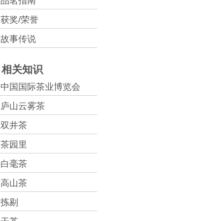
品茗指南
获奖/荣誉
故事传说
相关知识
中国国际茶业博览会
庐山云雾茶
双井茶
茶园里
白毫茶
高山茶
拣剔