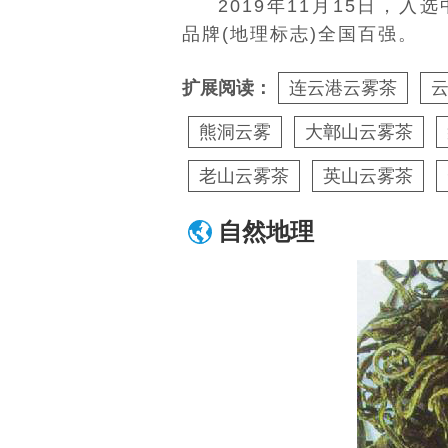
2019年11月15日，入
品牌(地理标志)全国百强。
扩展阅读：
连云港云雾茶
熊洞云雾
大鄣山云雾茶
老山云雾茶
英山云雾茶
自然地理