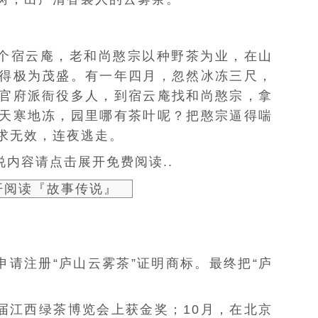
个宿云庵，老和尚憨宗以种野茶为业，在山
得极为茂盛。有一年四月，忽然冰冻三尺，
官府派衙役多人，到宿云庵找和尚憨宗，拿
天寒地冻，园里哪有茶叶呢？把憨宗逼得喘
求无效，连夜逃走。
内容请点击展开免费阅读..
开阅读『故事传说』
式申请注册“庐山云雾茶”证明商标。最终把“庐
。
三届江西绿茶博览会上获金奖；10月，在北京