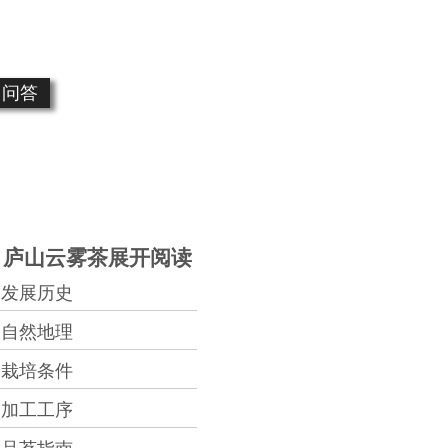
问答
庐山云雾茶展开阅读
发展历史
自然地理
栽培条件
加工工序