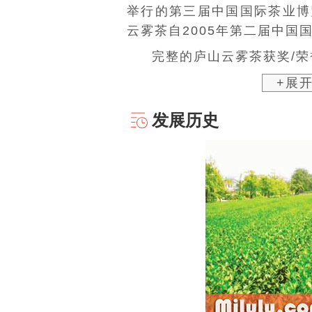
举行的第三届
中国国际茶业博
云雾茶自2005年第二届中国
完整的庐山云雾茶获奖/荣
+展
发展历史