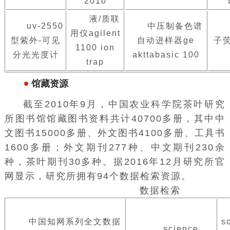
2010
液/质联
uv-2550
中压制备色谱
用仪agilent
型紫外-可见
自动进样器ge
子
1100 ion
分光光度计
akttabasic 100
trap
馆藏资源
截至2010年9月，中国农业科学院茶叶研究
所图书馆馆藏图书资料共计40700多册，其中中
文图书15000多册、外文图书4100多册、工具书
1600多册；外文期刊277种、中文期刊230余
种，茶叶期刊30多种。据2016年12月研究所官
网显示，研究所拥有94个数据检索资源。
数据检索
中国知网系列全文数据
s
science