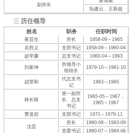
鲁成银
副所长
阮建云
、
王新超
历任领导
姓名
职务
任职时间
蒋芸生
所长
1958-09～1965
吴胜义
支部书记
1958-09～1960-04
赵学廉
总支书记
1960-04～1963
所领导小
刘家坤
1979-10～1981-10
组组长
代总支书
赵荣和
1963～1965
记
第一副所
1965-05～1967，
林长根
长、总支
1965～1967
书记
曹道恕
支部书记
1971～1979-11
所长
1980-08～1983-09
沈芸
党委书记
1980-07～1984-06