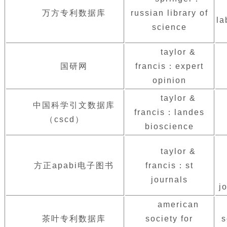
万方专利数据库
russian library of
la
science
taylor &
国研网
francis：expert
opinion
taylor &
中国科学引文数据库
francis：landes
（cscd）
bioscience
taylor &
方正apabi电子图书
francis：st
journals
j
american
茶叶专利数据库
society for
s