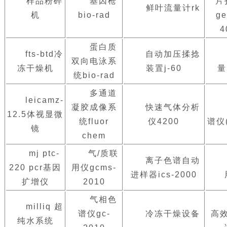
样品粉碎
基因枪
片
鲜叶流量计rk
机
bio-rad
ge
4
蛋白质
fts-btd冷
自动加压揉捻
双向电泳系
冻干燥机
装置j-60
量
统bio-rad
多通道
leicamz-
凝胶成像系
快速气体分析
12.5体视显微
统fluor
仪4200
谱仪
镜
chem
mj ptc-
气/质联
离子色谱自动
220 pcr基因
用仪gcms-
进样器ics-2000
扩增仪
2010
气相色
milliq 超
谱仪gc-
冷冻干燥设备
高
纯水系统