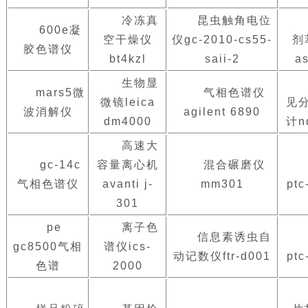
冷冻真
昆虫触角电位
600e凝
空干燥仪
仪gc-2010-cs55-
剂
胶色谱仪
bt4kzl
saii-2
a
生物显
mars5微
气相色谱仪
微镜leica
见
波消解仪
agilent 6890
dm4000
计n
高速大
gc-14c
容量离心机
混合碾磨仪
气相色谱仪
avanti j-
mm301
ptc
301
pe
离子色
信息素诱虫自
gc8500气相
谱仪ics-
动记数仪ftr-d001
ptc
色谱
2000