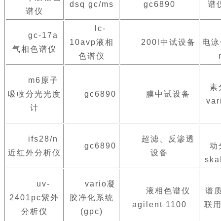
dsq gc/ms
gc6890
谱
谱仪
lc-
gc-17a
10avp液相
200l中试设备
电泳
气相色谱仪
色谱仪
m6原子
素
吸收分光光度
gc6890
膜中试设备
var
计
ifs28/n
超滤、反渗透
gc6890
动
近红外分析仪
设备
ska
uv-
vario凝
液相色谱仪
谱
2401pc紫外
胶净化系统
agilent 1100
联用
分析仪
(gpc)