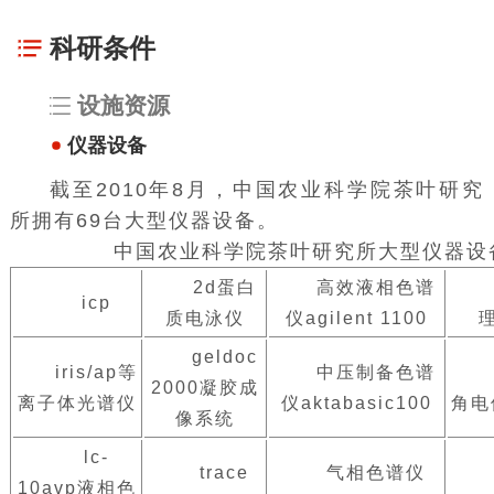
科研条件
设施资源
仪器设备
截至2010年8月，中国农业科学院茶叶研究
所拥有69台大型仪器设备。
中国农业科学院茶叶研究所大型仪器设
2d蛋白
高效液相色谱
icp
质电泳仪
仪agilent 1100
geldoc
iris/ap等
中压制备色谱
2000凝胶成
离子体光谱仪
仪aktabasic100
角电
像系统
lc-
trace
气相色谱仪
10avp液相色