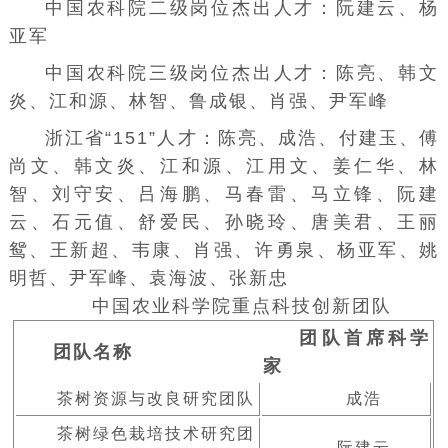
中国农科院二级岗位杰出人才：
阮建云
、杨
亚军
中国农科院三级岗位杰出人才：陈亮、韩文
炎、江和源、林智、鲁成银、肖强、尹军峰
浙江省“151”人才：陈亮、成浩、付建玉、傅
尚文、韩文炎、江和源、江用文、姜仁华、林
智、刘守安、吕海鹏、马春雷、马立锋、阮建
云、石元值、舒爱民、孙晓玲、唐美君、王丽
鸳、王新超、韦康、肖强、许勇泉、杨亚军、姚
明哲、尹军峰、袁海波、张新忠
中国农业科学院重点科技创新团队
团队首席科学
团队名称
家
茶树资源与改良研究团队
成浩
茶树绿色栽培技术研究团
阮建云