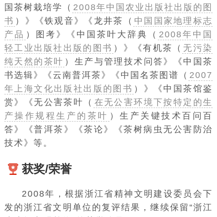
国茶树栽培学（
2008年中国农业出版社出版的图
书
）》《
铁观音
》《
龙井茶（
中国国家地理标志
产品
）图考
》《
中国茶叶大辞典（
2008年中国
轻工业出版社出版的图书
）
》《
有机茶（
无污染
纯天然的茶叶
）生产与管理技术问答
》《中国茶
书选辑》《
云南普洱茶
》《
中国名茶图谱（
2007
年上海文化出版社出版的图书
）
》《
中国茶馆鉴
赏
》《
无公害茶叶（
在无公害环境下按特定的生
产操作规程生产的茶叶
）生产关键技术百问百
答
》《
普洱茶
》《茶论》《
茶树病虫无公害防治
技术
》等。
获奖/荣誉
2008年，根据浙江省精神文明建设委员会下
发的浙江省文明单位的复评结果，继续保留“浙江