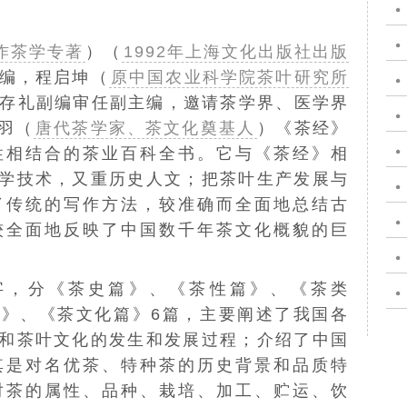
作茶学专著
）（
1992年上海文化出版社出版
编，
程启坤（
原中国农业科学院茶叶研究所
存礼副编审任副主编，邀请茶学界、医学界
羽（
唐代茶学家、茶文化奠基人
）
《
茶经
》
性相结合的茶业
百科全书
。它与《茶经》相
学技术，又重历史人文；把茶叶生产发展与
了传统的写作方法，较准确而全面地总结古
较全面地反映了中国数千年茶文化概貌的巨
万字，分《茶史篇》、《茶性篇》、《茶类
》、《茶文化篇》6篇，主要阐述了我国各
和茶叶文化的发生和发展过程；介绍了中国
其是对名优茶、特种茶的历史背景和品质特
对茶的属性、品种、栽培、加工、贮运、饮