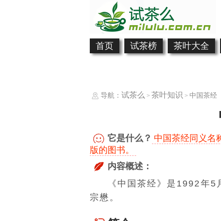
首页
试茶榜
茶叶大全
试茶么
茶叶知识
导航：
中国茶经
>
>
它是什么？
中国茶经同义名称
版的图书。
内容概述：
《中国茶经》是1992年
宗懋。