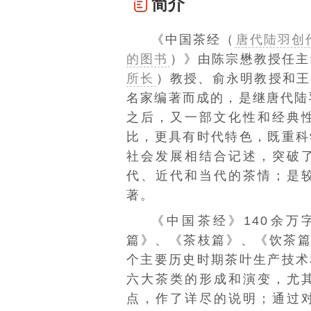
简介
《中国茶经（
唐代陆羽创
的图书
）》由
陈宗懋
教授任主
所长
）
教授、俞永明教授和王
名家编著而成的，是继唐代
陆
之后，又一部文化性和经典
比，更具有时代特色，既重科
社会发展相结合记述，突破
代、近代和当代的茶情；是
著。
《中国茶经》140余
篇》、《茶枝篇》、《饮茶篇
个主要历史时期茶叶生产技术
六大茶类的形成和演变，尤
点，作了详尽的说明；通过