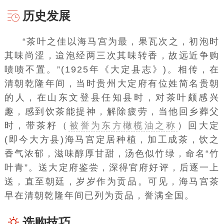
历史发展
“茶叶之佳以海马宫为最，果瓦次之，初泡时
其味尚涩，迨泡经两三次其味转香，故远近争购
啧啧不置。”(1925年《大定县志》)。相传，在
清朝乾隆年间，当时贵州
大定府
有位姓简名贵朝
的人，在山东
文登县
任知县时，对茶叶颇感兴
趣，感到饮茶能提神，解除疲劳，当他回乡葬父
时，带茶籽（
被誉为东方橄榄油之称
）回大定
(即今大方县)
海马
宫定居种植，加工成茶，饮之
香气浓郁，滋味醇厚甘甜，汤色似竹绿，命名“
竹
叶青
”。送大定府鉴尝，深得官府好评，后逐一上
送，直至朝廷，岁岁作为贡品。可见，海马宫茶
早在清朝乾隆年间已列为贡品，誉满全国。
选购技巧