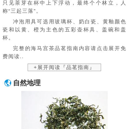
只见茶芽在杯中上下浮动，最终个个林立，人
称“三起三落”。
冲泡用具可选用
玻璃杯
、奶白瓷、黄釉颜色
瓷和以黄、橙为主色的五彩壶杯具、
盖碗
和盖
杯。
完整的海马宫茶品茗指南内容请点击展开免
费阅读..
+展开阅读『品茗指南』
自然地理