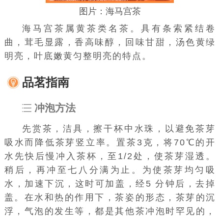
图片：海马宫茶
海马宫茶属
黄茶
类名茶。具有条索紧结卷
曲，茸毛显露，香高味醇，回味甘甜，汤色黄绿
明亮，
叶底
嫩黄匀整明亮的特点。
品茗指南
冲泡方法
先
赏茶
，洁具，擦干杯中水珠，以避免茶芽
吸水而降低茶芽竖立率。
置茶
3克，将70℃的开
水先快后慢冲入茶杯，至1/2处，使茶芽湿透。
稍后，再冲至七八分满为止。为使茶芽均匀吸
水，加速下沉，这时可加盖，经5 分钟后，去掉
盖。在水和热的作用下，茶姿的形态，茶芽的沉
浮，气泡的发生等，都是其他茶冲泡时罕见的，