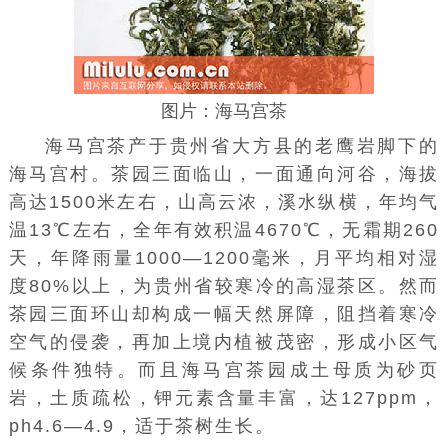
图片：海马宫茶
海马宫茶产于贵州省大方县的老鹰岩脚下的
海马宫村。茶园三面临山，一面通向河谷，海拔
高达1500米左右，山高云浓，溪水纵横，年均气
温13℃左右，全年有效积温4670℃，无霜期260
天，年降雨量1000—1200毫米，月平均相对湿
度80%以上，为贵州省较寒冷的高湿茶区。然而
茶园三面环山却构成一幅天然屏障，阻挡着寒冷
空气的侵袭，再加上境内植被茂密，形成小区气
候条件独特。而且海马宫茶园成土母质为砂页
岩，土质疏松，钾元素含量丰富，达127ppm，
ph4.6—4.9，适于茶树生长。