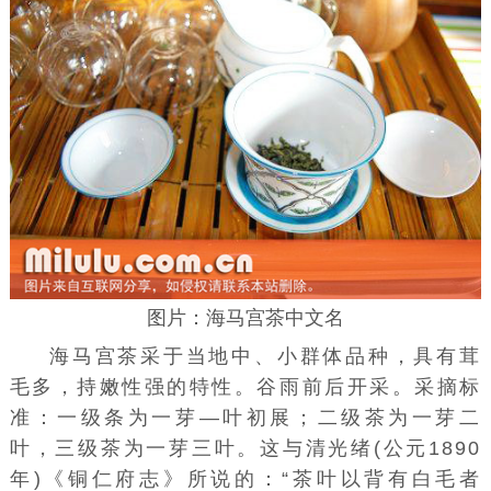
图片：海马宫茶中文名
海马宫茶采于当地中、小群体品种，具有茸
毛多，持嫩性强的特性。谷雨前后开采。采摘标
准：一级条为一芽—叶初展；二级茶为一芽二
叶，三级茶为一芽三叶。这与清光绪(公元1890
年)《铜仁府志》所说的：“茶叶以背有白毛者