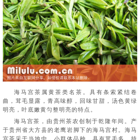
海马宫茶属
黄茶
类名茶。具有条索紧结卷
曲，茸毛显露，青高味醇，回味甘甜，汤色黄绿
明亮，叶底嫩黄匀整明亮的特点。
海马宫茶，由贵州茶农创制于乾隆年间。产
于贵州省
大方县
的老鹰岩脚下的海马宫村。海马
宫茶采于当地中，小群体品种，具有茸毛多，持