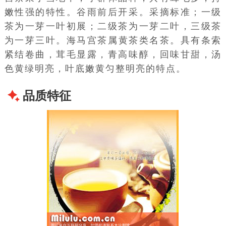
嫩性强的特性。谷雨前后开采。采摘标准；一级
茶为一芽一叶初展；二级茶为一芽二叶，三级茶
为一芽三叶。海马宫茶属
黄茶
类名茶。具有条索
紧结卷曲，茸毛显露，青高味醇，回味甘甜，汤
色黄绿明亮，
叶底
嫩黄匀整明亮的特点。
品质特征