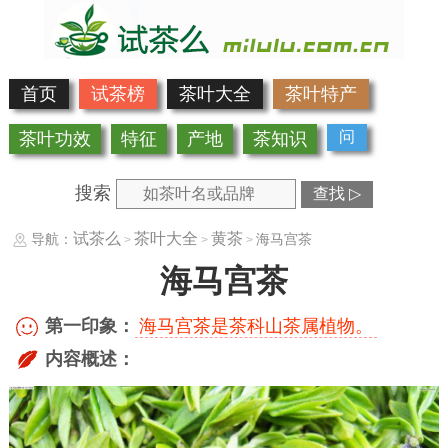
首页
试茶榜
茶叶大全
茶叶特产
问
茶叶功效
特征
产地
茶知识
搜索
查找 ▷
试茶么
茶叶大全
黄茶
导航：
海马宫茶
>
>
>
海马宫茶
第一印象：
海马宫茶是茶科山茶属植物。
内容概述：