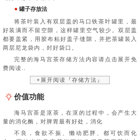
罐子存放法
将茶叶装入有双层盖的
马口铁茶叶罐
里，最
好装满而不留空隙，这样罐里空气较少。双层盖
都要盖紧，用胶布粘好盖子缝隙，并把
茶罐
装入
两层尼龙袋内，封好袋口。
完整的海马宫茶存储方法内容请点击展开免
费阅读..
+展开阅读『存储方法』
价值功能
海马宫茶是沤茶，在沤的过程中，会产生大
量的
消化酶
，对脾胃最有好处，消化
不良，食欲不振、懒动肥胖、都可饮而化