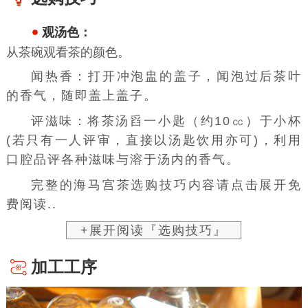
观汤色：
从茶碗观看茶的颜色。
闻热香：打开冲泡盅的盖子，闻泡过后茶叶
的香气，随即盖上盖子。
评滋味：将
茶汤
舀一小匙（约10㏄）于小杯
(若只有一人评审，直接以
汤匙
饮用亦可)，利用
口腔品评各种滋味与溶于汤内的香气。
完整的海马宫茶选购技巧内容请点击展开免
费阅读..
+展开阅读『选购技巧』
加工工序