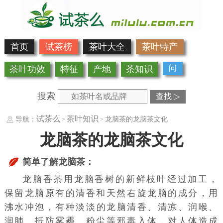
首页
试茶榜
茶叶大全
茶叶特产
问
茶叶功效
特征
产地
茶知识
搜索
查找 ▷
试茶么
茶叶知识
导航：
龙脑茶的龙脑茶文化
>
>
龙脑茶的龙脑茶文化
简单了解龙脑茶：
龙脑香茶用龙脑香树的新鲜枝叶经过加工，
保留龙脑原有的清香和天然右旋龙脑的成分，用
沸水冲泡，有种
淡淡
的龙脑清香、清凉、润喉、
润肺。抵防雾霾、粉尘等邪毒入体，对人体造成