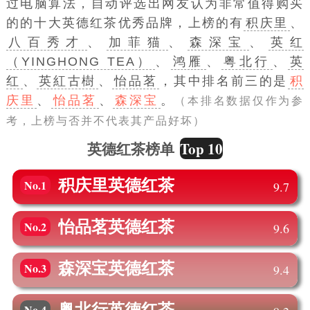
过电脑算法，自动评选出网友认为非常值得购买
的的十大英德红茶优秀品牌，上榜的有
积庆里
、
八百秀才
、
加菲猫
、
森深宝
、
英红
（YINGHONG TEA）
、
鸿雁
、
粤北行
、
英
红
、
英紅古樹
、
怡品茗
，其中排名前三的是
积
庆里
、
怡品茗
、
森深宝
。
（本排名数据仅作为参
考，上榜与否并不代表其产品好坏）
Top 10
英德红茶榜单
积庆里
英德红茶
No.1
9.7
怡品茗
英德红茶
No.2
9.6
森深宝
英德红茶
No.3
9.4
粤北行
英德红茶
No.4