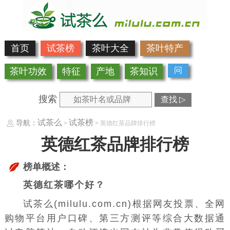
首页
试茶榜
茶叶大全
茶叶特产
问
茶叶功效
特征
产地
茶知识
搜索
查找 ▷
试茶么
试茶榜
导航：
>
> 英德红茶品牌排行榜
英德红茶品牌排行榜
榜单概述：
英德红茶哪个好？
试茶么(milulu.com.cn)根据网友投票、全网
购物平台用户口碑、第三方测评等综合大数据通