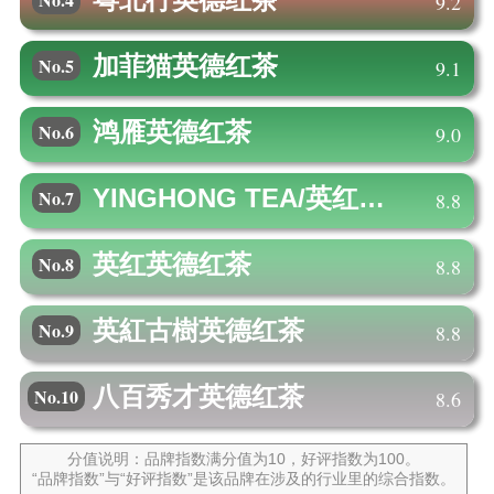
9.2
加菲猫
英德红茶
No.5
9.1
鸿雁
英德红茶
No.6
9.0
YINGHONG TEA/英红
英德红茶
No.7
8.8
英红
英德红茶
No.8
8.8
英紅古樹
英德红茶
No.9
8.8
八百秀才
英德红茶
No.10
8.6
分值说明：品牌指数满分值为10，好评指数为100。
“品牌指数”与“好评指数”是该品牌在涉及的行业里的综合指数。