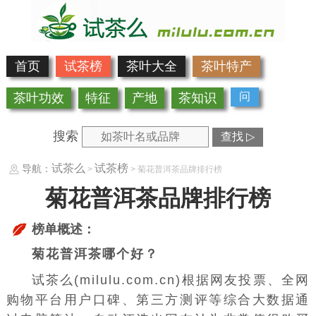
首页
试茶榜
茶叶大全
茶叶特产
问
茶叶功效
特征
产地
茶知识
搜索
查找 ▷
试茶么
试茶榜
导航：
>
> 菊花普洱茶品牌排行榜
菊花普洱茶品牌排行榜
榜单概述：
菊花普洱茶哪个好？
试茶么(milulu.com.cn)根据网友投票、全网
购物平台用户口碑、第三方测评等综合大数据通