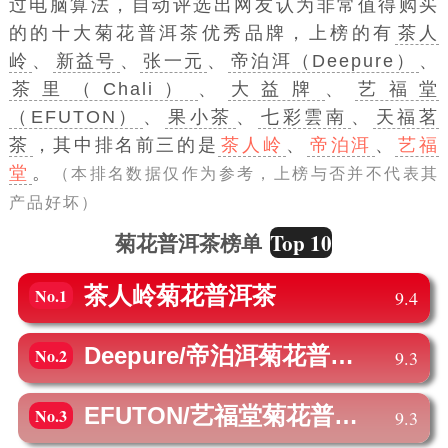
过电脑算法，自动评选出网友认为非常值得购买
的的十大菊花普洱茶优秀品牌，上榜的有
茶人
岭
、
新益号
、
张一元
、
帝泊洱（Deepure）
、
茶里（Chali）
、
大益牌
、
艺福堂
（EFUTON）
、
果小茶
、
七彩雲南
、
天福茗
茶
，其中排名前三的是
茶人岭
、
帝泊洱
、
艺福
堂
。
（本排名数据仅作为参考，上榜与否并不代表其
产品好坏）
Top 10
菊花普洱茶榜单
茶人岭
菊花普洱茶
No.1
9.4
Deepure/帝泊洱
菊花普洱茶
No.2
9.3
EFUTON/艺福堂
菊花普洱茶
No.3
9.3