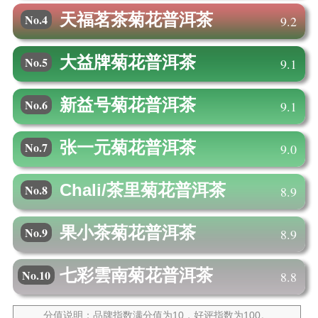
天福茗茶
菊花普洱茶
No.4
9.2
大益牌
菊花普洱茶
No.5
9.1
新益号
菊花普洱茶
No.6
9.1
张一元
菊花普洱茶
No.7
9.0
Chali/茶里
菊花普洱茶
No.8
8.9
果小茶
菊花普洱茶
No.9
8.9
七彩雲南
菊花普洱茶
No.10
8.8
分值说明：品牌指数满分值为10，好评指数为100。