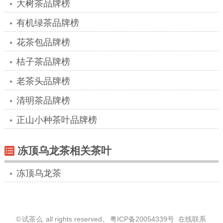
大树茶品牌榜
有机绿茶品牌榜
花茶包品牌榜
桔子茶品牌榜
老茶头品牌榜
清明茶品牌榜
正山小种茶叶品牌榜
冻顶乌龙茶相关茶叶
冻顶乌龙茶
©
试茶么
all rights reserved。
粤ICP备20054339号
在线联系