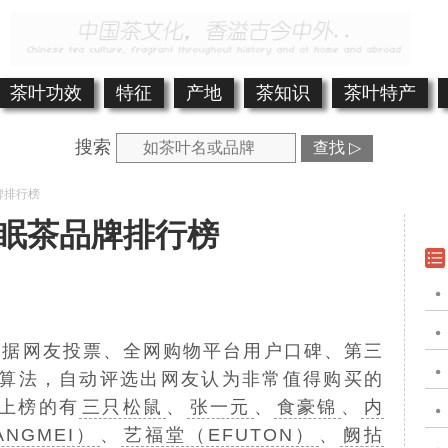
茶叶功效
特征
产地
茶知识
茶叶特产
搜索
查找 ▷
牌排行榜
眠茶品牌排行榜
.cn)根据网友投票、全网购物平台用户口碑、第三
算法，自动评选出网友认为非常值得购买的
上榜的有
三只松鼠
、
张一元
、
食豪锦
、
内
NGMEI）
、
艺福堂（EFUTON）
、
阙拈