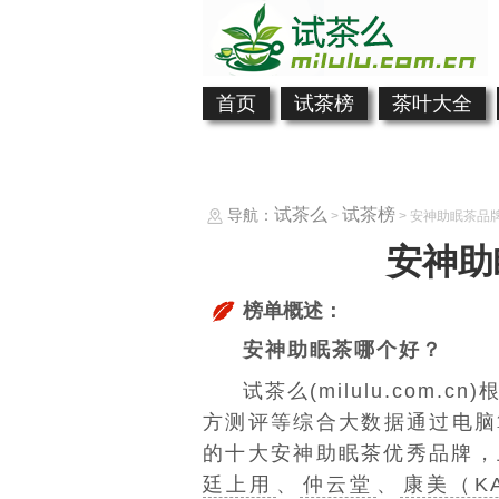
首页
试茶榜
茶叶大全
试茶么
试茶榜
导航：
>
> 安神助眠茶品
安神助
榜单概述：
安神助眠茶哪个好？
试茶么(milulu.com
方测评等综合大数据通过电脑
的十大安神助眠茶优秀品牌，
廷上用
、
仲云堂
、
康美（KA