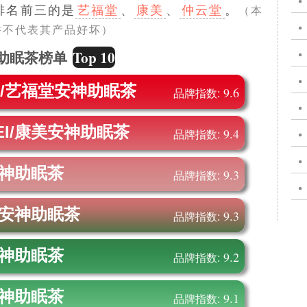
排名前三的是
艺福堂
、
康美
、
仲云堂
。
（本
并不代表其产品好坏）
Top 10
助眠茶榜单
N/艺福堂
安神助眠茶
9.6
品牌指数:
EI/康美
安神助眠茶
9.4
品牌指数:
神助眠茶
9.3
品牌指数:
安神助眠茶
9.3
品牌指数:
神助眠茶
9.2
品牌指数:
神助眠茶
9.1
品牌指数: