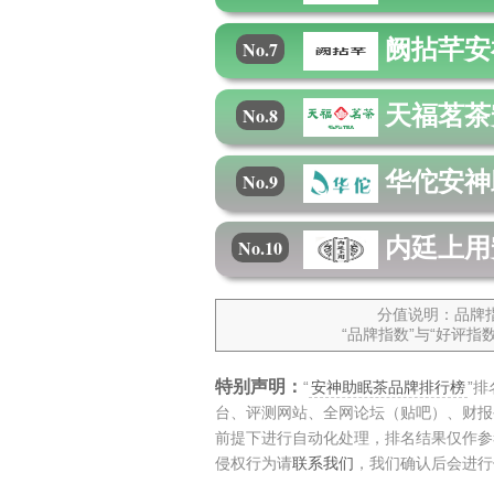
阙拈芊
安
No.7
天福茗茶
No.8
华佗
安神
No.9
内廷上用
No.10
分值说明：品牌指
“品牌指数”与“好评
特别声明：
“
安神助眠茶品牌排行榜
”
台、评测网站、全网论坛（贴吧）、财报
前提下进行自动化处理，排名结果仅作参
侵权行为请
联系我们
，我们确认后会进行