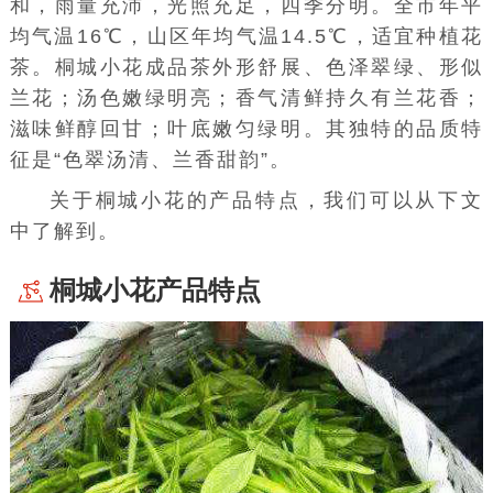
和，雨量充沛，光照充足，四季分明。全市年平
均气温16℃，山区年均气温14.5℃，适宜种植花
茶。桐城小花成品茶外形舒展、色泽翠绿、形似
兰花；汤色嫩绿明亮；香气清鲜持久有兰花香；
滋味鲜醇回甘；叶底嫩匀绿明。其独特的品质特
征是“色翠汤清、兰香甜韵”。
关于桐城小花的产品特点，我们可以从下文
中了解到。
桐城小花产品特点