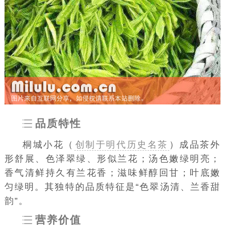
品质特性
桐城小花（
创制于明代历史名茶
）成品茶外
形舒展、色泽翠绿、形似兰花；汤色嫩绿明亮；
香气清鲜持久有兰花香；滋味鲜醇回甘；叶底嫩
匀绿明。其独特的品质特征是“色翠汤清、兰香甜
韵”。
营养价值