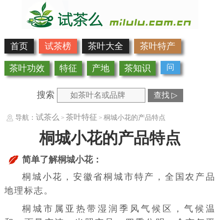
首页
试茶榜
茶叶大全
茶叶特产
问
茶叶功效
特征
产地
茶知识
搜索
查找 ▷
试茶么
茶叶特征
导航：
桐城小花的产品特点
>
>
桐城小花的产品特点
简单了解桐城小花：
桐城小花，安徽省
桐城市
特产，全国农产品
地理标志。
桐城市属亚热带湿润季风气候区，气候温