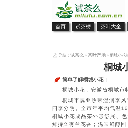
首页
试茶榜
茶叶大全
试茶么
茶叶产地
导航：
桐城小花
>
>
桐城
简单了解桐城小花：
桐城小花，安徽省
桐城市
桐城市属亚热带湿润季风
四季分明。全市年平均气温16
桐城小花成品茶外形舒展、色
鲜持久有兰花香；滋味鲜醇回