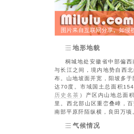
地形地貌
桐城地处安徽省中部偏西
与长江之间，境内地势自西北
布。山地坡面开宽，阳坡多于
达70度。市域国土总面积15
历史名茶
）产区内山地总面积
里。西北部山区重峦叠嶂，百
南部平原阡陌纵横，良田万顷
气候情况