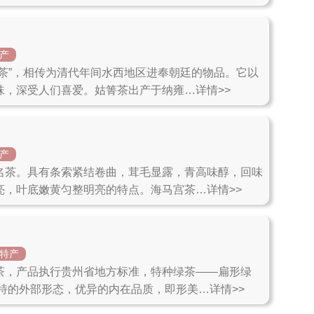
产
贡茶”，相传为清代年间水西地区进奉朝廷的物品。它以
味，深受人们喜爱。姑箐茶出产于纳雍…详情>>
产
名茶。具有条索紧结卷曲，茸毛显露，青高味醇，回味
亮，叶底嫩黄匀整明亮的特点。海马宫茶…详情>>
特产
茶，产品执行贵州省地方标准，特种绿茶——扁形绿
特的外部形态，优异的内在品质，即形美…详情>>