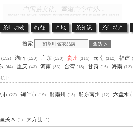
茶叶功效
特征
产地
茶知识
茶叶特产
搜索
查找 ▷
湖南
广东
贵州
云南
福建
(132)
(129)
(128)
(116)
(112)
东
重庆
河南
台湾
甘肃
海南
(44)
(43)
(33)
(18)
(16)
(12)
航中.
义市
铜仁市
黔南州
黔东南州
六盘水
(22)
(19)
(13)
(12)
星关区
大方县
(1)
(1)