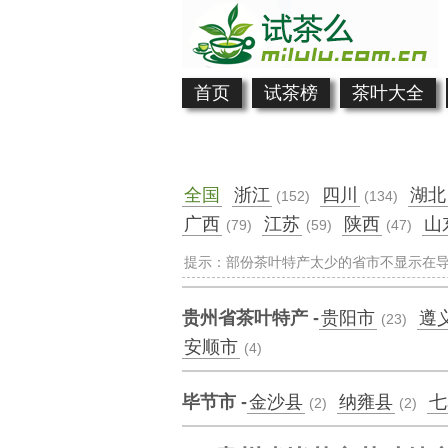
首页
试茶榜
茶叶大全
全国
浙江
四川
湖北
(152)
(134)
广西
江苏
陕西
山
(79)
(59)
(47)
提示：部份茶叶特产太少的省市不显示在导
贵州省茶叶特产 -
贵阳市
遵
(23)
安顺市
(4)
毕节市 -
金沙县
纳雍县
七
(2)
(2)