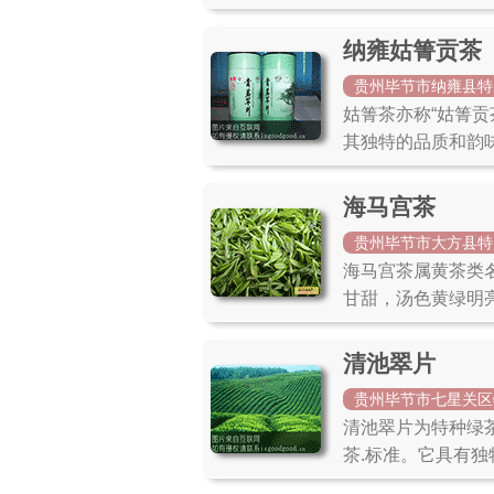
纳雍姑箐贡茶
贵州毕节市纳雍县特
姑箐茶亦称“姑箐
其独特的品质和韵
海马宫茶
贵州毕节市大方县特
海马宫茶属黄茶类
甘甜，汤色黄绿明
清池翠片
贵州毕节市七星关区
清池翠片为特种绿
茶.标准。它具有独