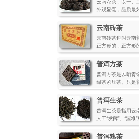
云南沱茶，以一、
外观显毫，品质最好
云南砖茶
云南砖茶也叫云南
正方形的，正方形的
普洱方茶
普洱方茶是以晒青
绿茶紧压茶。只是
普洱生茶
普洱生茶是指用云
人工“发酵”、“渥
普洱熟茶