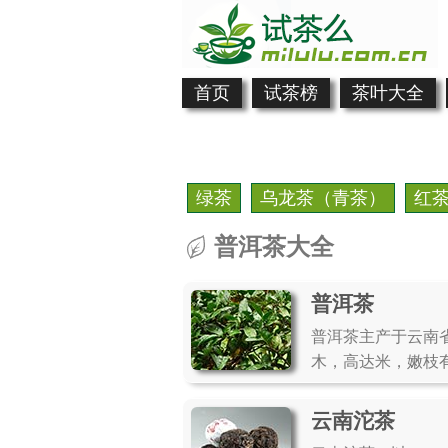
首页
试茶榜
茶叶大全
绿茶
乌龙茶（青茶）
红
普洱茶大全
普洱茶
普洱茶主产于云南
木，高达米，嫩枝
云南沱茶