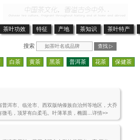
茶叶功效
特征
产地
茶知识
茶叶特产
搜索
查找 ▷
茶
白茶
黄茶
黑茶
普洱茶
花茶
保健茶
省普洱市、临沧市、西双版纳傣族自治州等地区，大乔
有微毛，顶芽有白柔毛。叶薄革质，椭圆…详情>>