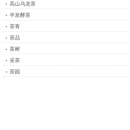
高山乌龙茶
半发酵茶
茶青
茶品
茶树
采茶
茶园
冲泡
茶香
茶汤
茶叶
制茶