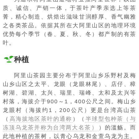
质、诚信、产销一体，于茶叶产季亲选上等茶
菁，精心制造、烘焙出滋味甘润醇厚、香气幽雅
之各类茶品。依据其所在大阿里山区的地理环境
优势每个季节（春、夏、秋、冬）都产制的有茶
叶。
种植
阿里山茶园主要分布于
阿里山乡
乐野村及梅
山乡山区之太平、龙眼（龙眼林尾）、店仔、樟
树湖、碧湖、太兴、瑞里、瑞峰、太和及太兴等
村落，海拔介于900～1，400公尺之间。梅山乡
龙眼村（海拔约1，200公尺）更是台湾高山茶
（
高海拔地区茶叶的通称
）（
半球型包种茶（
与
冻顶乌龙茶并称为台湾两大名茶
）
）的滥觞。而
此地种植的茶树，以
青心乌龙
和金萱乌龙为主。