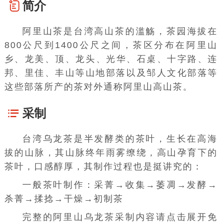
简介
阿里山茶
是
台湾高山茶
的滥觞，茶园海拔在
800公尺到1400公尺之间，茶区分布在
阿里山
乡
、龙美、顶、龙头、光华、石桌、十字路、连
邦、里佳、丰山等山地部落以及邹人文化部落等
这些部落所产的茶对外通称
阿里山高山茶
。
采制
台湾乌龙茶
是半发酵类的茶叶，生长在高海
拔的山脉，其山脉终年雨雾缭绕，高山孕育下的
茶叶，口感醇厚，其制作过程也是挺讲究的：
一般茶叶制作：采菁→收集→
萎凋
→发酵→
杀菁→
揉捻
→干燥→初制茶
完整的阿里山乌龙茶采制内容请点击展开免