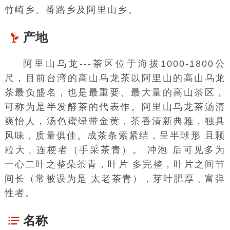
竹崎乡
、
番路乡
及阿里山乡。
产地
阿里山乌龙---茶区位于海拔1000-1800公
尺，目前台湾的
高山乌龙茶
以阿里山的高山乌龙
茶最负盛名，也是最重要、最大量的高山茶区，
可称为是
半发酵茶
的代表作。阿里山乌龙茶汤清
爽怡人，汤色蜜绿带金黄，茶香清新典雅，独具
风味，质量俱佳。成茶条索紧结，呈半球形 且颗
粒大﹑连梗者（手采茶青）。 冲泡 后可见多为
一心二叶之整朵茶青，叶片 多完整，叶片之间节
间长（常被误为是 太老茶青），芽叶肥厚﹑富弹
性者。
名称