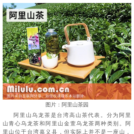
图片：阿里山茶园
阿里山乌龙茶是
台湾高山茶
代表。分为阿里
山青心乌龙茶和阿里山
金萱
乌龙茶两种类别。
阿
里山
位于台湾
嘉义县
，但实际上并不是一座山，