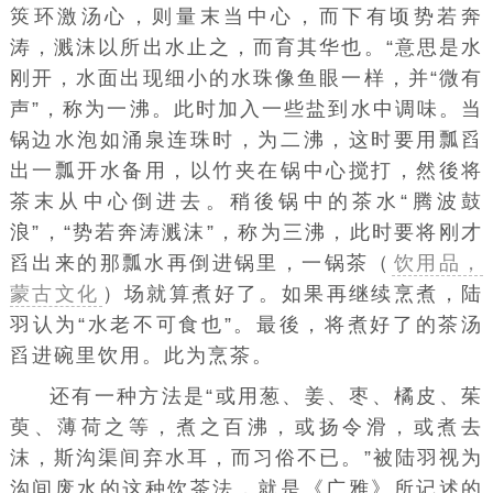
筴环激汤心，则量末当中心，而下有顷势若奔
涛，溅沫以所出水止之，而育其华也。“意思是水
刚开，水面出现细小的水珠像鱼眼一样，并“微有
声”，称为一沸。此时加入一些盐到水中调味。当
锅边水泡如涌泉连珠时，为二沸，这时要用瓢舀
出一瓢开水备用，以竹夹在锅中心搅打，然後将
茶末从中心倒进去。稍後锅中的茶水“腾波鼓
浪”，“势若奔涛溅沫”，称为三沸，此时要将刚才
舀出来的那瓢水再倒进锅里，一锅茶（
饮用品，
蒙古文化
）场就算煮好了。如果再继续烹煮，陆
羽认为“水老不可食也”。最後，将煮好了的茶汤
舀进碗里饮用。此为烹茶。
还有一种方法是“或用葱、姜、枣、橘皮、茱
萸、薄荷之等，煮之百沸，或扬令滑，或煮去
沫，斯沟渠间弃水耳，而习俗不已。”被陆羽视为
沟间废水的这种饮茶法，就是《广雅》所记述的