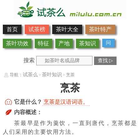
首页
试茶榜
茶叶大全
茶叶特产
问
茶叶功效
特征
产地
茶知识
搜索
查找 ▷
试茶么
茶叶知识
导航：
烹茶
>
>
烹茶
它是什么？
烹茶是汉语词语。
内容概述：
茶最早是作为羹饮，一直到唐代，烹茶都是
人们采用的主要饮用方法。