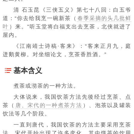
清 石玉昆《三侠五义》第七十八回：白五爷
道：“你去给我烹一碗新茶（
春季采摘的头几批鲜
叶
）来。”听玉堂将白福支出去烹茶，北侠就进了
屋内。
《江南靖士诗稿·客来》：“客来正月九，庭
迸鹅黄柳。对坐细论文，烹茶香胜酒。”
基本含义
煮茶或沏茶的一种方法。
大体说来，我国饮茶方法先後经过烹茶、点
茶（
唐、宋代的一种煮茶方法
）、泡茶以及罐装
饮法等几个阶段。
一直到唐代，我国饮茶的方法主要采用烹茶
法，宋代开始出现了许多变化。其中饼茶的饮用