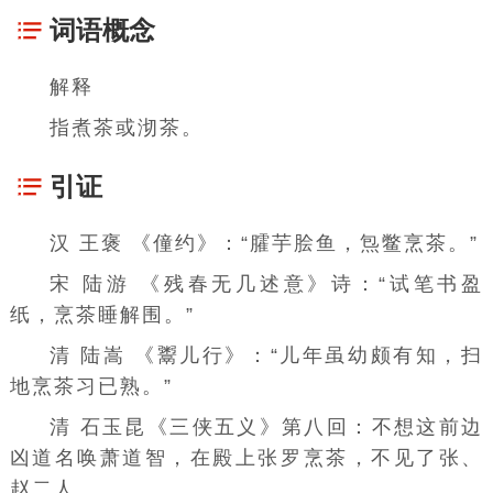
词语概念
解释
指煮茶或沏茶。
引证
汉 王褒 《僮约》：“臛芋脍鱼，炰鳖烹茶。”
宋 陆游 《
残春无几述意
》诗：“试笔书盈
纸，烹茶睡解围。”
清 陆嵩 《鬻儿行》：“儿年虽幼颇有知，扫
地烹茶习已熟。”
清 石玉昆《三侠五义》第八回：不想这前边
凶道名唤萧道智，在殿上张罗烹茶，不见了张、
赵二人。