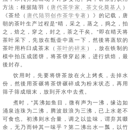
方法：根据陆羽（
唐代茶学家、茶文化奠基人
）
《茶经（
唐代陆羽创作茶学专著
）》的记载，唐
朝的茶叶生产过程是“晴，采之，蒸之，捣之，拍
之，焙之，穿之，封之，茶之干矣。”即在晴天将
茶叶采下，先放在甑壶中蒸一下，然後将蒸软的
茶叶用杵臼成茶末（
茶叶的碎末
），放在铁制的
模中拍压成团饼，将茶饼穿起来，进行烘焙，最
後封存。
饮用时，先要将饼茶放在火上烤炙，去掉水
份，然後用茶碾将茶饼碾碎成为粉末状态，再用
筛子筛成细末，放到开水中去煮。
煮时，”其沸如鱼目，微有声为一沸，缘边如
涌泉连珠为二沸，腾波鼓浪为三沸，已上水老不
可食也。初沸则水合量，调之以盐味，谓弃其啜
余，无乃而钟其一味乎？第二沸出水一瓢，以竹