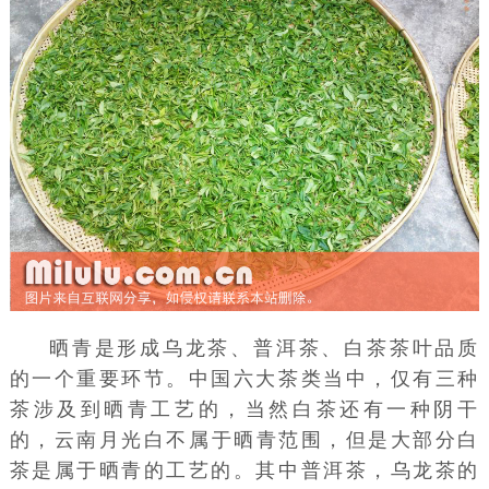
晒青是形成
乌龙茶
、普洱茶、白茶
茶叶
品质
的一个重要环节。中国六大茶类当中，仅有三种
茶涉及到晒青工艺的，当然白茶还有一种阴干
的，
云南
月光白不属于晒青范围，但是大部分白
茶是属于晒青的工艺的。其中
普洱茶
，乌龙茶的