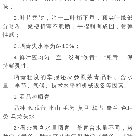
味；
2.叶片柔软，第一二叶梢下垂，顶尖叶缘部
分略卷，嫩梗折弯不脆断，手捏稍有成团，带弹
性感；
3.晒青失水率为6-13%；
4.鲜叶应均匀一至，没有“伤青”、“死青”，保
持鲜灵性。
晒青程度的掌握还应参照茶青品种、含水
量、季节、气候、技术水平和机械设备等因素。
1·看品种晒青：
品种
铁观音
本山 毛蟹 黄旦 梅占 奇兰 色种
类 乌龙失水
2·看茶青含水量晒青：茶青含水量不同，嫩