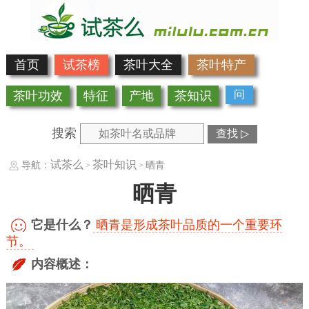
首页
试茶榜
茶叶大全
茶叶特产
问
茶叶功效
特征
产地
茶知识
搜索
查找 ▷
试茶么
茶叶知识
导航：
晒青
>
>
晒青
它是什么？
晒青是形成茶叶品质的一个重要环
节。
内容概述：