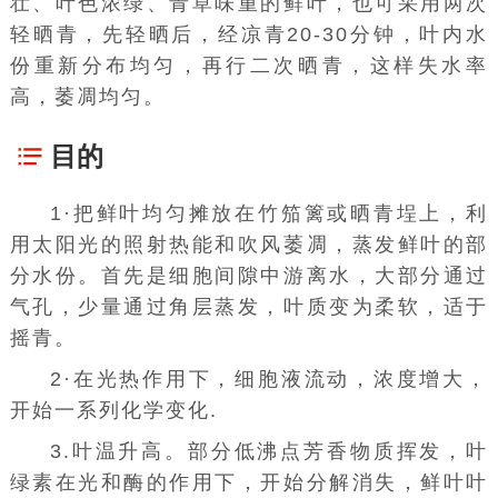
壮、叶色浓绿、青草味重的鲜叶，也可采用两次
轻晒青，先轻晒后，经凉青20-30分钟，叶内水
份重新分布均匀，再行二次晒青，这样失水率
高，萎凋均匀。
目的
1·把鲜叶均匀摊放在竹笳篱或晒青埕上，利
用太阳光的照射热能和吹风萎凋，蒸发鲜叶的部
分水份。首先是细胞间隙中游离水，大部分通过
气孔，少量通过角层蒸发，叶质变为柔软，适于
摇青。
2·在光热作用下，细胞液流动，浓度增大，
开始一系列化学变化.
3.叶温升高。部分低沸点芳香物质挥发，叶
绿素在光和酶的作用下，开始分解消失，鲜叶叶