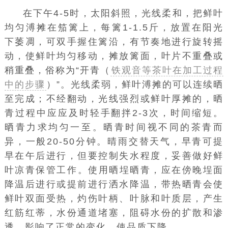
在下午4-5时，太阳斜照，光线柔和，把鲜叶
均匀溥摊在笳篱上，每篱1-1.5斤，放置在阳光
下萎凋，可双手握住篱沿，有节奏地进行旋转摇
动，使鲜叶均匀移动，摊放篱面，叶片不重叠或
稍重叠，俗称为“
开青（
铁观音等茶叶在加工过程
中的步骤
）
”。光线柔弱，鲜叶溥摊的可以连续晒
至完成；不经翻动，光线强烈或鲜叶厚摊的，晒
青过程中应应及时轻手翻拌2-3次，时间缩短。
晒青力求均匀一至。晒青时间视不同的茶青而
异，一般20-50分钟。晴雨交替天气，早青可提
早在午后进行，但要控制失水程度，妥善做好鲜
叶
凉青
保管工作。使用晒埕晒青，应在傍晚埕面
降温后进行或提前进行洒水降温，带热晒青会使
鲜叶双面受热，灼伤叶柄、叶脉和叶质层，产生
红筋红蒂，水份通道堵塞，阻碍水份的扩散和渗
透，影响了正常的变化，使品质下降。