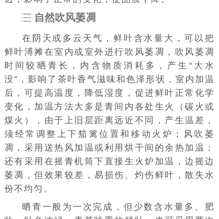
自然吹风萎凋
在阴天或多云天气，鲜叶含水量大，可以把
鲜叶溥摊在室内或室外进行吹风萎凋，吹风萎凋
时间较晒青长，内含物质消耗多，产生“大水
没”，影响了茶叶香气滋味和色泽形状，室内加温
后，可提高温度，降低湿度，促进鲜叶正常化学
变化，加温方法大多是青间内各处生火（碳火或
煤火），由于上旧层距离远近不同，产生温差，
须经常调整上下笳篱位置和移动火炉；风吹萎
凋，采用送热风加温或利用烘干间的余热加温；
还有采用在摇青机筒下直接生火炉加温，边摇边
萎凋，但效果较差，易损伤、灼伤鲜叶，散失水
份不均匀。
晒青一般为一次完成，但少数含水量多、肥