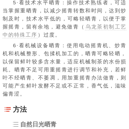
5·看技术水平晒青：操作技术熟练者，可适
当掌握重晒青，以减少摇青转数和时间，达到炒
制及时，技术水平低的，可略轻晒青，以便于掌
握摇青，留有余地，避免做青（
乌龙茶初制工艺
中的特殊工序
）过度。
6·看机械设备晒青：使用电动摇青机、炒青
机和机械整形、包揉机加工的，晒青可略轻晒，
以保留鲜叶较多含水量，适应机械制茶的水份损
耗。晒青不足可用重摇青进行调节和补充，若鲜
叶不经晒青、不萎凋，用加重摇青办法做青，则
可能产生鲜叶发酵不足或不正常，香气低，滋味
偏青涩。
方法
自然日光晒青