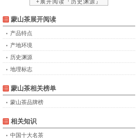
图片：蒙顶山
西汉
尽管不能证明茶树的种植始于何时，但是从
现存世界上关于茶叶最早记载的
王褒
《童约》和
吴理真
在蒙山种植茶树的传说，可以证明四川是
茶树种植和茶叶制造的起源地。迄今为止，能够
证明的最早开始人工茶树种植的地方是四川的蒙
顶山。
西汉
甘露
三年（前53年），蒙山县人吴理真
在蒙顶山驯化野生茶树，研究制茶工艺，开创了
世界人工植茶的先河。陶谷的《清异录》载：“吴
理真住蒙顶，结庵种茶凡三年，味方全美，得绝
佳者曰‘圣扬花’、‘吉祥蕊’。”