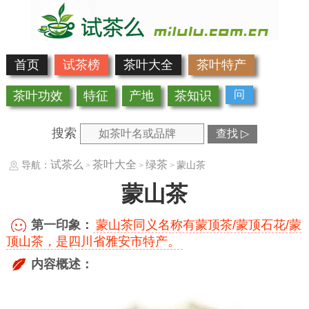
首页
试茶榜
茶叶大全
茶叶特产
问
茶叶功效
特征
产地
茶知识
搜索
查找 ▷
试茶么
茶叶大全
绿茶
导航：
蒙山茶
>
>
>
蒙山茶
第一印象：
蒙山茶同义名称有蒙顶茶/蒙顶石花/蒙
顶山茶，是四川省雅安市特产。
内容概述：