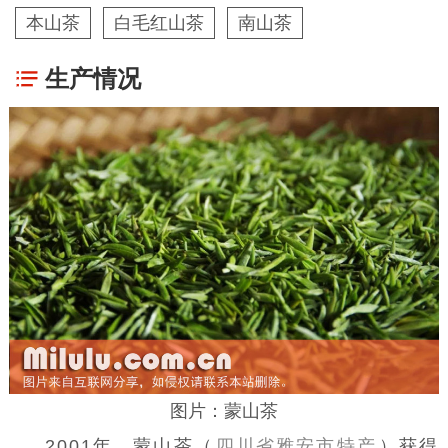
本山茶
白毛红山茶
南山茶
生产情况
图片：蒙山茶
2001年，蒙山茶（
四川省雅安市特产
）获得