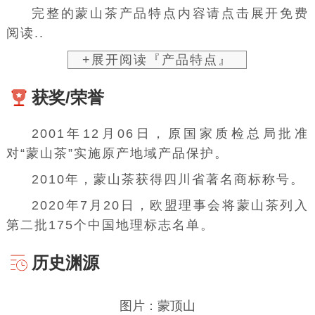
整齐，汤色黄碧，香气纯鲜，味甘隽永。蒙顶黄
芽，制法与石花大同小异，唯杀青后要揉捻。色
泽黄亮，芽呈金黄色，香纯清，味浓鲜，汤色清
黄明亮。
蒙山茶甜香浓郁，汤黄绿亮，味甘鲜醇，叶
底黄绿明亮，黄芽扁平挺直，色黄油润，金芽披
毫。甘露紧秀银毫，翠绿油润，万春银叶（
蒙顶
山名茶
）紧细披毫，嫩绿油润，玉叶长春紧细多
毫，墨绿油润。
完整的蒙山茶产品特点内容请点击展开免费
阅读..
+展开阅读『产品特点』
获奖/荣誉