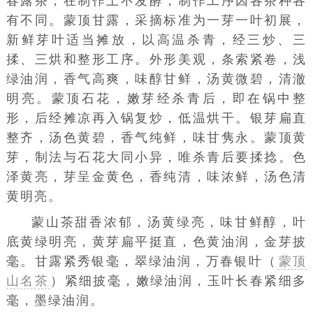
图片：蒙山茶
品质特性
蒙山茶属绿茶类，特色名茶品种主要包括蒙
顶甘露、蒙顶石花、蒙顶黄芽、蒙山毛峰、蒙山
春露茶，在制作上不发酵，制作工序因各茶种各
有不同。蒙顶甘露，采摘标准为一芽一叶初展，
新鲜芽叶适当摊放，以高温杀青，经三炒、三
揉、三烘和整形工序。外形美观，条索紧卷，浅
绿油润，香气高爽，味醇甘鲜，汤黄微碧，清澈
明亮。蒙顶石花，嫩芽经杀青后，即在锅中整
形，后经摊凉再入锅复炒，低温烘干。银芽扁直