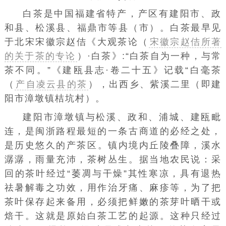
白茶是中国福建省特产，产区有
建阳市
、
政
和县
、
松溪县
、
福鼎
市等县（市）。白茶最早见
于
北宋
宋徽宗赵佶《大观茶论（
宋徽宗赵佶所著
的关于茶的专论
）·白茶》:“白茶自为一种，与常
茶不同。”《建瓯县志·卷二十五》记载“
白毫茶
（
产自凌云县的茶
）
，出
西乡
、紫溪二里（即建
阳市
漳墩镇
桔坑村）。
建阳市漳墩镇与松溪、政和、
浦城
、
建瓯
毗
连，是闽浙路程最短的一条古商道的必经之处，
是历史悠久的产
茶区
。镇内境内丘陵叠障，溪水
潺潺，雨量充沛，茶树丛生。据当地农民说：采
回的茶叶经过“萎凋与干燥”其性寒凉，具有退热
祛暑解毒之功效，用作治
牙痛
、
麻疹
等，为了把
茶叶保存起来备用，必须把鲜嫩的
茶芽
叶晒干或
焙干。这就是原始白茶工艺的起源。这种只经过