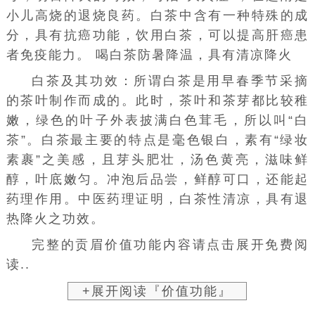
小儿高烧的退烧良药。白茶中含有一种特殊的成
分，具有抗癌功能，饮用白茶，可以提高
肝癌
患
者免疫能力。 喝白茶
防暑降温
，具有清凉降火
白茶及其功效：所谓白茶是用
早春
季节采摘
的茶叶制作而成的。此时，茶叶和茶芽都比较稚
嫩，绿色的叶子外表披满白色茸毛，所以叫“白
茶”。白茶最主要的特点是毫色银白，素有“绿妆
素裹”之美感，且
芽头
肥壮，汤色黄亮，滋味鲜
醇，叶底嫩匀。冲泡后品尝，鲜醇可口，还能起
药理作用
。中医药理证明，白茶性清凉，具有退
热降火之功效。
完整的贡眉价值功能内容请点击展开免费阅
读..
+展开阅读『价值功能』