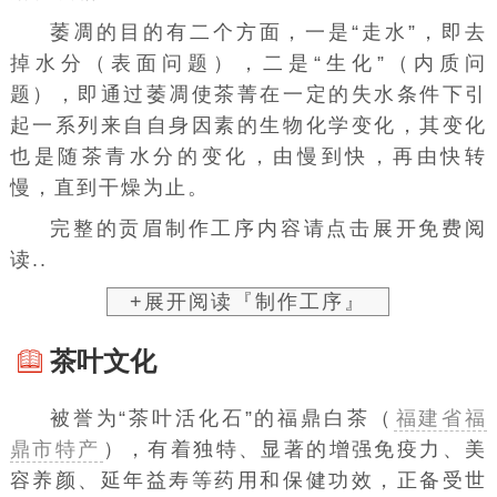
萎凋的目的有二个方面，一是“走水”，即去
掉水分（表面问题），二是“生化”（
内质
问
题），即通过萎凋使茶菁在一定的
失水
条件下引
起一系列来自自身因素的生物
化学变化
，其变化
也是随
茶青
水分的变化，由慢到快，再由快转
慢，直到干燥为止。
完整的贡眉制作工序内容请点击展开免费阅
读..
+展开阅读『制作工序』
茶叶文化
被誉为“茶叶活化石”的福鼎白茶（
福建省福
鼎市特产
），有着独特、显著的增强免疫力、美
容养颜、延年益寿等药用和保健功效，正备受世