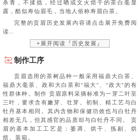
杀青，不揉捻，经过晒或文火焙干的茶
白毫
显
露，酷似寿仙眉毛，当地人俗称
寿眉
白茶。
完整的贡眉历史发展内容请点击展开免费阅
读..
+展开阅读『历史发展』
制作工序
贡眉选用的茶树品种一般采用福鼎大白茶、
福鼎大毫茶、政和大白茶和“福大”、“政大”的有
性群体种。制作 贡眉原料采摘标准为一芽二叶至
三叶，要求含有嫩芽、壮芽。初制、精工艺与白
牡丹基本相同。其内含物和保健功效也与
白牡丹
相差无几，但其感官的品质却与白牡丹不同。 贡
眉的基本加工工艺是：萎凋、烘干、
拣剔
、烘
焙、装箱。