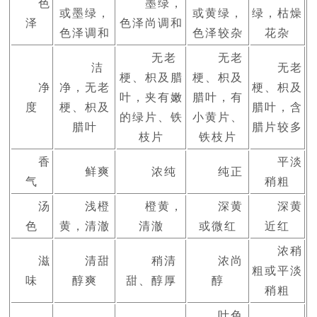
色
墨绿，
或墨绿，
或黄绿，
绿，枯燥
泽
色泽尚调和
色泽调和
色泽较杂
花杂
无老
无老
洁
无老
梗、枳及腊
梗、枳及
净
净，无老
梗、枳及
叶，夹有嫩
腊叶，有
度
梗、枳及
腊叶，含
的绿片、铁
小黄片、
腊叶
腊片较多
枝片
铁枝片
香
平淡
鲜爽
浓纯
纯正
气
稍粗
汤
浅橙
橙黄，
深黄
深黄
色
黄，清澈
清澈
或微红
近红
浓稍
滋
清甜
稍清
浓尚
粗或平淡
味
醇爽
甜、醇厚
醇
稍粗
叶色