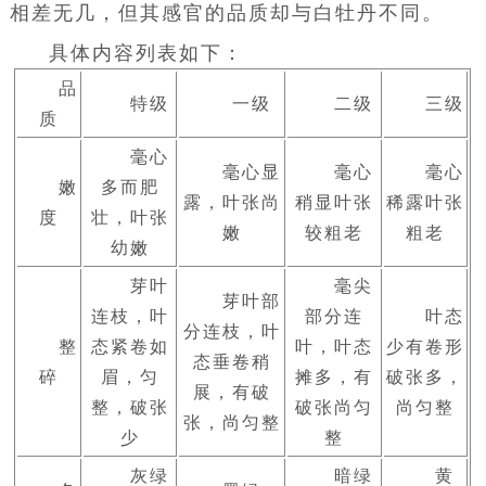
相差无几，但其感官的品质却与
白牡丹
不同。
具体内容列表如下：
品
特级
一级
二级
三级
质
毫心
毫心显
毫心
毫心
嫩
多而肥
露，叶张尚
稍显叶张
稀露叶张
度
壮，叶张
嫩
较粗老
粗老
幼嫩
芽叶
毫尖
芽叶部
连枝，叶
部分连
叶态
分连枝，叶
整
态紧卷如
叶，叶态
少有卷形
态垂卷稍
碎
眉，匀
摊多，有
破张多，
展，有破
整，破张
破张尚匀
尚匀整
张，尚匀整
少
整
灰绿
暗绿
黄