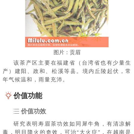
图片：贡眉
该茶产区主要在福建省（
台湾
省也有少量生
产）
建阳
、政和、
松溪
等县。境内丘陵起伏，常
年气候温和，雨量充沛。
价值功能
价值功效
研究表明
寿眉
茶功效如同
犀牛角
，有清凉解
毒，明目降火的奇效，可治“大火症”，在
越南
是