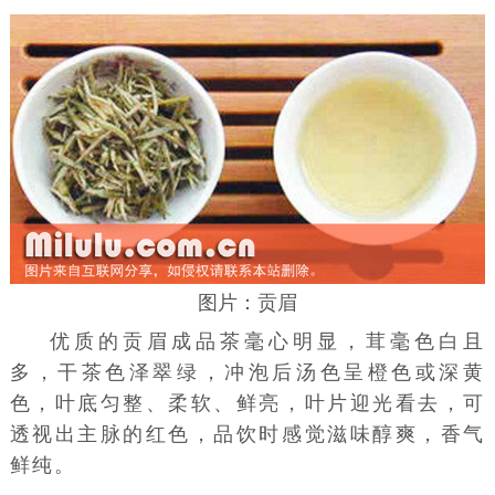
图片：贡眉
优质的贡眉成品
茶毫
心明显，茸毫色白且
多，干茶色泽翠绿，冲泡后汤色呈橙色或深黄
色，叶底匀整、柔软、鲜亮，叶片迎光看去，可
透视出主脉的红色，品饮时感觉滋味醇爽，香气
鲜纯。