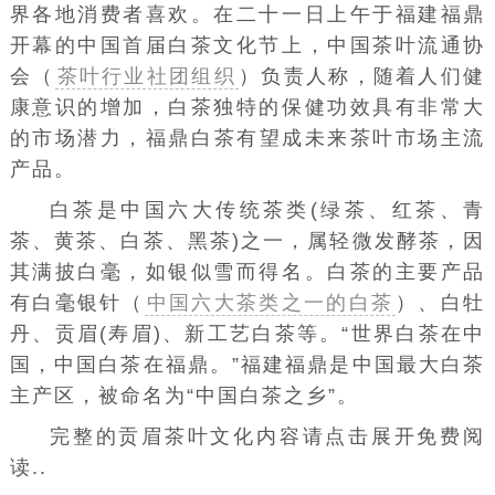
界各地消费者喜欢。在二十一日上午于福建福鼎
开幕的中国首届白茶文化节上，
中国茶叶流通协
会（
茶叶行业社团组织
）
负责人称，随着人们健
康意识的增加，白茶独特的保健功效具有非常大
的
市场潜力
，福鼎白茶有望成未来茶叶市场主流
产品。
白茶是中国六大传统茶类(绿茶、红茶、
青
茶
、
黄茶
、白茶、
黑茶
)之一，属轻微发酵茶，因
其满披白毫，如银似雪而得名。白茶的主要产品
有白毫银针（
中国六大茶类之一的白茶
）、白牡
丹、贡眉(寿眉)、
新工艺白茶
等。“世界白茶在中
国，中国白茶在福鼎。”福建福鼎是中国最大白茶
主产区，被命名为“中国白茶之乡”。
完整的贡眉茶叶文化内容请点击展开免费阅
读..