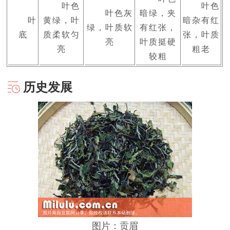
叶色
叶色
叶色灰
暗绿，夹
叶
黄绿，叶
暗杂有红
绿，叶质软
有红张，
底
质柔软匀
张，叶质
亮
叶质挺硬
亮
粗老
较粗
历史发展
图片：贡眉