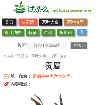
首页
试茶榜
茶叶大全
茶叶特产
问
茶叶功效
特征
产地
茶知识
搜索
查找 ▷
试茶么
茶叶大全
白茶
导航：
贡眉
>
>
>
贡眉
第一印象：
贡眉是中国六大茶类。
内容概述：