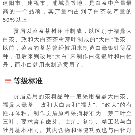
建阳市
、
建瓯
市、
浦城县
等地，是白茶中产量最
高的一个品项，其产量约占到了白茶
总产量
的
50%以上。
贡眉以菜茶
茶树
芽叶制成，以区别于
福鼎大
白茶
、
政和大白茶
茶树芽叶制成的“大白”
毛茶
。
以前，菜茶的
茶芽
曾经被用来制造
白毫银针
等品
种，但后来则改用“大白”来制作白毫银针和
白牡
丹
，而小白就用来制造贡眉了。
等级标准
贡眉选用的
茶树
品种一般采用
福鼎大白茶
、
福鼎大毫茶
、
政和大白茶
和“福大”、“政大”的有
性群体种。制作贡眉原料采摘标准为一芽二叶至
三叶，要求含有嫩芽、壮芽。
初制
、精工艺与白
牡丹基本相同。其
内含物
和保健功效也与白牡丹