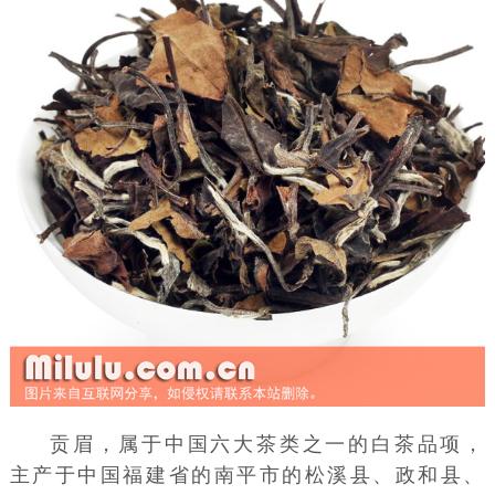
贡眉，属于
中国六大茶类
之一的
白茶
品项，
主产于中国
福建
省的
南平
市的
松溪县
、
政和县
、