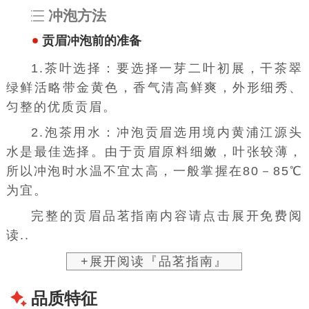
冲泡方法
贡眉冲泡前的准备
1.茶叶选择：要选择一芽二叶初展，干茶翠
绿鲜活略带金黄色，香气清高鲜爽，外形细秀、
匀整的优质贡眉。
2.泡茶用水：冲泡贡眉选用境内
黄浦江源头
水是最佳选择。由于贡眉原料细嫩，叶张较薄，
所以冲泡时水温不宜太高，一般掌握在80－85℃
为宜。
完整的贡眉品茗指南内容请点击展开免费阅
读..
+展开阅读『品茗指南』
品质特征