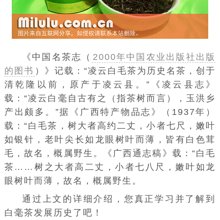
《中国名茶志（
2000年中国农业出版社出版
的图书
）》
记载：“
凌云白毛茶
为历史名茶，创于
清乾隆以前，原产于
凌云县
。”《凌云县志》
载：“凌云白毫自古有之（指茶树而言），
玉洪乡
产出颇多。”据《广西特产物品志》（1937年）
载：“
白毛茶
，树大者高约二丈，小者七尺，嫩叶
如
银针
，老叶尖长如
龙眼
树叶而薄，皆有白色茸
毛，故名，概属野生。《广西通志稿》载：“白毛
茶……树之大者高二丈，小者七八尺，嫩叶如龙
眼树叶而薄，故名，概属野生。
通过上文的详细介绍，您真正学习并了解到
白毫茶发展历史了吧！