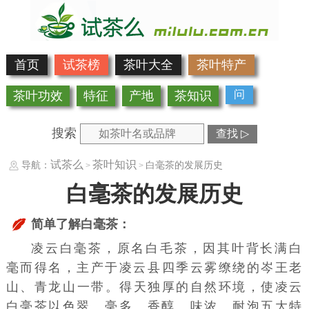
首页
试茶榜
茶叶大全
茶叶特产
问
茶叶功效
特征
产地
茶知识
搜索
查找 ▷
试茶么
茶叶知识
导航：
白毫茶的发展历史
>
>
白毫茶的发展历史
简单了解白毫茶：
凌云白毫茶，原名
白毛茶
，因其叶背长满白
毫而得名，主产于
凌云县
四季云雾缭绕的
岑王老
山
、
青龙山
一带。得天独厚的自然环境，使凌云
白毫茶以色翠、毫多、香醇、味浓、耐泡五大特