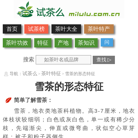
首页
试茶榜
茶叶大全
茶叶特产
问
茶叶功效
特征
产地
茶知识
搜索
查找 ▷
试茶么
茶叶特征
导航：
雪茶的形态特征
>
>
雪茶的形态特征
简单了解雪茶：
雪茶，地衣类地茶科植物。高3-7厘米，地衣
体枝状较细弱；白色或灰白色，单一或有稀少分
枝，先端渐尖，伸直或微弯曲，状似空心草芽
样；被子和粉子器侧生。