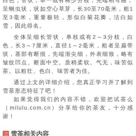
白色，管状，单一或有稀少分枝，先端稍弯曲，
呈
蛔虫
状，状如空心草芽，长30至70毫米，粗1
至3毫米，重量极轻，形似
白菊
花瓣，洁白如
雪，因此得名。
全体呈细长管状，单枝或有2～3分枝，白
色，长3～7厘米，直径1～2毫米，粗者呈扁带
状，基部有断痕，先端渐尖细，外表细致，略有
皱纹凹点。断面中空。质稍柔软。气无，
味苦
似
茶。以粗壮、色白、味苦者为佳。
通过上文的详细介绍，您真正学习并了解到
雪茶形态特征了吧！
如果觉得我们的内容不错，欢迎把试茶么
（milulu.com.cn）分享给你的茶友，十分感
谢！
雪茶相关内容