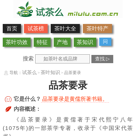
首页
试茶榜
茶叶大全
茶叶特产
问
茶叶功效
特征
产地
茶知识
搜索
查找 ▷
试茶么
茶叶知识
导航：
品茶要录
>
>
品茶要录
它是什么？
品茶要录是黄儒所著书籍。
内容概述：
《品茶要录》是
黄儒
著于宋代熙宁八年
(1075年)的一部
茶学
专著，收录于《中国宋代茶