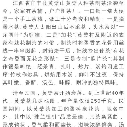
江西省宜丰县黄檗山黄檗人种茶制茶沿袭至
今，家家有茶辅，户户即茶厂。一口锅一焙火便
是一个手工茶栈，做工十分考究和精制：一是摘
露水茶;黄檗人太阳出山后不采茶，头水茶以“一
芽两叶”为标准。二是“加花”;黄檗村及附近的农
家有栽花制茶的习俗，制茶时将盈香的花骨用丝
线一串串缀起，封箱焙干后，把线拎出使茶“有花
之奇香而无花之形骸”。三是专制“瓜片茶”;其制
作很是叫绝，经杀青、扎叶、炒片、炭焙四道工
序;竹枝作炒具，烘焙用木炭，鲜叶不过夜，保持
其叶嫩、香酽、汤色、味醇、耐冲的独特风味。
清至民国，黄檗茶开始衰落。到上世纪40年
代，黄檗茶几尽弛废，年产量仅仅250千克。民
国期间，以黄檗茶加工的盈科泉花茶，驰名中
外，其中以“珠兰银针”品质最佳，其茶条紧曲，
形成钩状，香气柔和而幽长，滋味浓醇鲜爽，汤