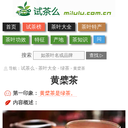
首页
试茶榜
茶叶大全
茶叶特产
问
茶叶功效
特征
产地
茶知识
搜索
查找 ▷
试茶么
茶叶大全
绿茶
导航：
黄檗茶
>
>
>
黄檗茶
第一印象：
黄檗茶是绿茶。
内容概述：