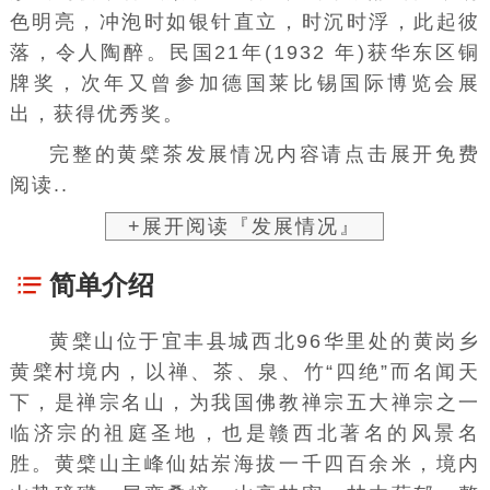
色明亮，冲泡时如银针直立，时沉时浮，此起彼
落，令人陶醉。民国21年(1932 年)获华东区铜
牌奖，次年又曾参加德国莱比锡
国际博览会
展
出，获得优秀奖。
完整的黄檗茶发展情况内容请点击展开免费
阅读..
+展开阅读『发展情况』
简单介绍
黄檗山位于宜丰县城西北96华里处的黄岗乡
黄檗村境内，以禅、茶、泉、竹“四绝”而名闻天
下，是禅宗名山，为我国佛教禅宗五大禅宗之一
临济宗的祖庭圣地，也是赣西北著名的风景名
胜。黄檗山主峰仙姑岽海拔一千四百余米，境内