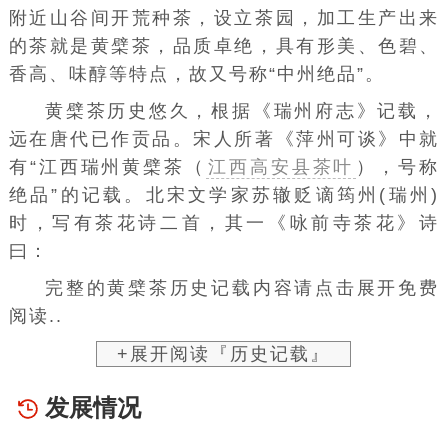
附近山谷间开荒种茶，设立茶园，加工生产出来
的茶就是黄檗茶，品质卓绝，具有形美、色碧、
香高、味醇等特点，故又号称“中州绝品”。
黄檗茶历史悠久，根据《瑞州府志》记载，
远在唐代已作贡品。宋人所著《萍州可谈》中就
有“江西
瑞州黄檗茶（
江西高安县茶叶
）
，号称
绝品”的记载。北宋文学家苏辙贬谪筠州(瑞州)
时，写有茶花诗二首，其一《咏前寺茶花》诗
曰：
完整的黄檗茶历史记载内容请点击展开免费
阅读..
+展开阅读『历史记载』
发展情况