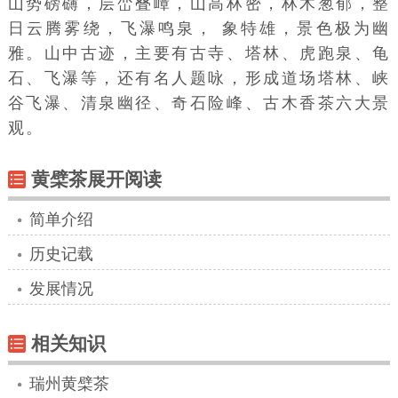
山势磅礴，层峦叠嶂，山高林密，林木葱郁，整
日云腾雾绕，飞瀑鸣泉， 象特雄，景色极为幽
雅。山中古迹，主要有古寺、塔林、虎跑泉、龟
石、飞瀑等，还有名人题咏，形成道场塔林、峡
谷飞瀑、清泉幽径、奇石险峰、古木香茶六大景
观。
黄檗茶展开阅读
简单介绍
历史记载
发展情况
相关知识
瑞州黄檗茶