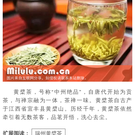
黄檗茶，号称“中州绝品”，自
唐代
开始为贡
茶，与禅宗融为一体，茶禅一味。黄檗茶自古产
于江西省宜丰县黄檗山。历经千年，黄檗茶依然
牵引着无数茶客，品茗开悟，洗心去尘。
扩展阅读：
瑞州黄檗茶