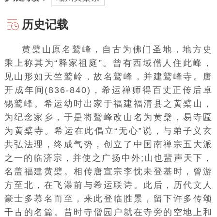
历史记载
黄檗山原名鹫峰，自古为佛门圣地，地方史
乘上称其为“释家祖庭”。曾有西域僧人住此峰，
见山形如天竺鹫岭，故名鹫峰，并建鹫峰寺。唐
开成年间(
836
-
840
)，希运禅师得百丈正传后卓
锡鹫峰。希运幼时出家于福建福清县之黄檗山，
为纪念家乡，于是将鹫峰改山名为黄檗，易寺匾
为黄檗寺。希运在此倡立“无心”说，与弟子义玄
共弘法理，终成气势，创立了中国南禅宗五大派
之一的临济宗，并使之广扬中外;山也蜚声天下，
名盖福建黄檗。相传唐宣宗李忱未登基时，曾游
方至北，在飞瀑前与希运联诗。此后，历代文人
豪士多慕名而至，来此登临胜景，留下许多传颂
千古的名篇。昔时寺僧园户就在寺旁的空地上和