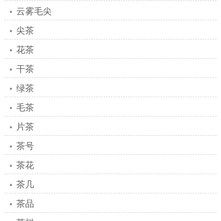
云雾毛尖
尖茶
花茶
干茶
绿茶
毛茶
片茶
茶号
茶花
茶几
茶品